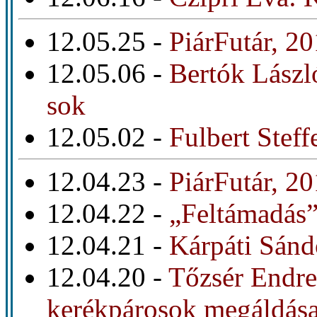
12.05.25 -
PiárFutár, 2
12.05.06 -
Bertók Lászl
sok
12.05.02 -
Fulbert Steff
12.04.23 -
PiárFutár, 20
12.04.22 -
„Feltámadás”
12.04.21 -
Kárpáti Sánd
12.04.20 -
Tőzsér Endre
kerékpárosok megáldás