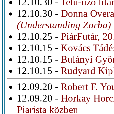
12.10.30 -
Tetű-űző litá
12.10.30 -
Donna Overal
(Understanding Zorba)
12.10.25 -
PiárFutár, 2
12.10.15 -
Kovács Tádé:
12.10.15 -
Bulányi Györ
12.10.15 -
Rudyard Kipl
12.09.20 -
Robert F. Yo
12.09.20 -
Horkay Horch
Piarista közben