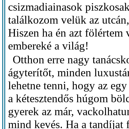
csizmadiainasok piszkosak
találkozom velük az utcán
Hiszen ha én azt fölértem 
embereké a világ!
Otthon erre nagy tanácsko
ágyterítőt, minden luxustá
lehetne tenni, hogy az eg
a kétesztendős húgom bölcs
gyerek az már, vackolhatu
mind kevés. Ha a tandíjat 