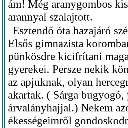
ám! Még aranygombos kislaj
arannyal szalajtott.
Esztendő óta hazajáró szé
Elsős gimnazista koromban
pünkösdre kicifrítani mag
gyerekei. Persze nekik kön
az apjuknak, olyan herceg
akartak. ( Sárga bugyogó, 
árvalányhajjal.) Nekem a
ékességeimről gondoskodn