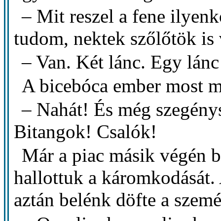
– Mit reszel a fene ilyen
tudom, nektek szőlőtök is
– Van. Két lánc. Egy lánc
A bicebóca ember most má
– Nahát! És még szegénys
Bitangok! Csalók!
Már a piac másik végén b
hallottuk a káromkodását. 
aztán belénk döfte a szemé