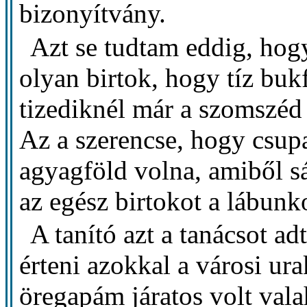
bizonyítvány.
Azt se tudtam eddig, hog
olyan birtok, hogy tíz bukf
tizediknél már a szomszéd
Az a szerencse, hogy csup
agyagföld volna, amiből sá
az egész birtokot a lábunk
A tanító azt a tanácsot a
érteni azokkal a városi ur
öregapám járatos volt vala