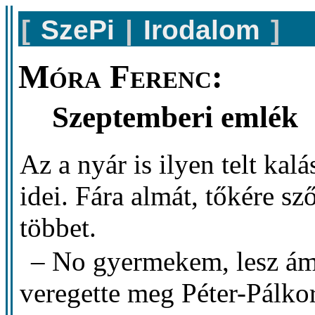
[
SzePi
|
Irodalom
]
Móra Ferenc:
Szeptemberi emlék
Az a nyár is ilyen telt kal
idei. Fára almát, tőkére sz
többet.
– No gyermekem, lesz ám 
veregette meg Péter-Pálko