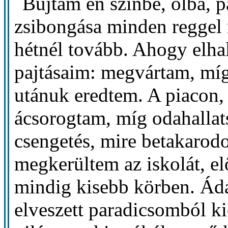
Bújtam én színbe, ólba, p
zsibongása minden reggel 
hétnél tovább. Ahogy elhal
pajtásaim: megvártam, míg 
utánuk eredtem. A piacon,
ácsorogtam, míg odahallats
csengetés, mire betakarodo
megkerültem az iskolát, el
mindig kisebb körben. Ádá
elveszett paradicsomból ki