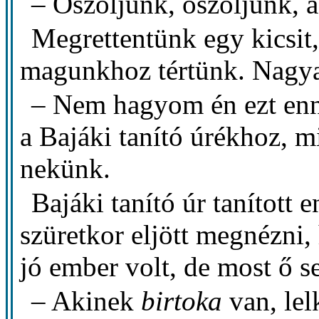
– Oszoljunk, oszoljunk, 
Megrettentünk egy kicsit,
magunkhoz tértünk. Nagya
– Nem hagyom én ezt enn
a Bajáki tanító úrékhoz, m
nekünk.
Bajáki tanító úr tanított
szüretkor eljött megnézni
jó ember volt, de most ő se
– Akinek
birtoka
van, lel