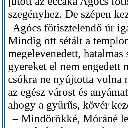
jutott az éccaka Agócs főti
szegényhez. De szépen kez
Agócs főtisztelendő úr i
Mindig ott sétált a templo
megelevenedett, hatalmas 
gyereket el nem engedett 
csókra ne nyújtotta volna 
az egész várost és anyámat 
ahogy a gyűrűs, kövér kezé
– Mindörökké, Móráné l