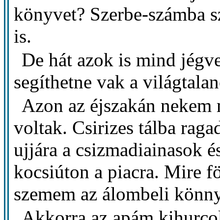
könyvet? Szerbe-számba s
is.
De hát azok is mind jégv
segíthetne vak a világtala
Azon az éjszakán nekem 
voltak. Csirizes tálba rag
ujjára a csizmadiainasok 
kocsiúton a piacra. Mire f
szemem az álombeli könny
Akkorra az apám kihurcol