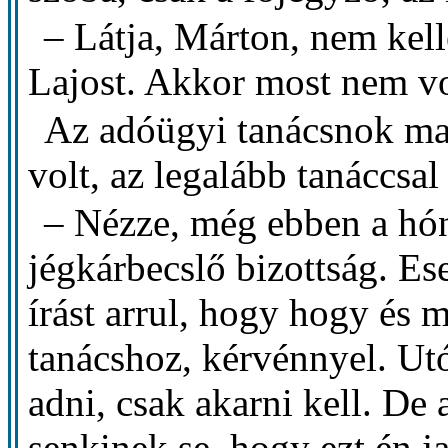
– Látja, Márton, nem kell
Lajost. Akkor most nem v
Az adóügyi tanácsnok ma
volt, az legalább tanáccsal 
– Nézze, még ebben a hó
jégkárbecslő bizottság. E
írást arrul, hogy hogy és m
tanácshoz, kérvénnyel. Ut
adni, csak akarni kell. De
senkinek se, hogy ezt én 