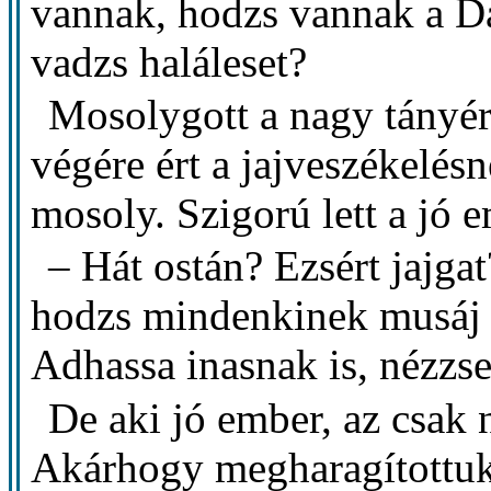
vannak, hodzs vannak a Da
vadzs haláleset?
Mosolygott a nagy tányér
végére ért a jajveszékelésn
mosoly. Szigorú lett a jó 
– Hát ostán? Ezsért jajga
hodzs mindenkinek musáj u
Adhassa inasnak is, nézzse.
De aki jó ember, az csak
Akárhogy megharagítottuk