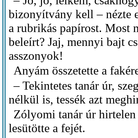
– Jó, jó, lelkem, csakhog
bizonyítvány kell – nézte
a rubrikás papírost. Most 
beleírt? Jaj, mennyi bajt c
asszonyok!
Anyám összetette a fakére
– Tekintetes tanár úr, s
nélkül is, tessék azt megh
Zólyomi tanár úr hirtelen
lesütötte a fejét.