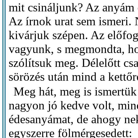
mit csináljunk? Az anyám
Az írnok urat sem ismeri. 
kivárjuk szépen. Az előfo
vagyunk, s megmondta, hog
szólítsuk meg. Délelőtt csa
sörözés után mind a kettő
Meg hát, meg is ismertük 
nagyon jó kedve volt, min
édesanyámat, de ahogy nek
egyszerre fölmérgesedett: