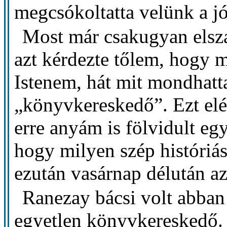
megcsókoltatta velünk a j
Most már csakugyan elsz
azt kérdezte tőlem, hogy m
Istenem, hát mit mondhatt
„könyvkereskedő”. Ezt el
erre anyám is fölvidult egy
hogy milyen szép históriá
ezután vasárnap délután az
Ranezay bácsi volt abban
egyetlen könyvkereskedő. 