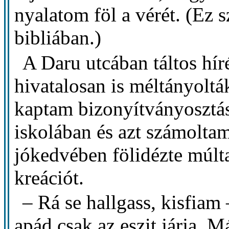
nyalatom föl a vérét. (Ez 
bibliában.)
A Daru utcában táltos hír
hivatalosan is méltányolt
kaptam bizonyítványosztás
iskolában és azt számoltam
jókedvében fölidézte múlta
kreációt.
– Rá se hallgass, kisfiam
apád csak az eszit járja. 