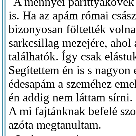
A mennyei parittyakövek 
is. Ha az apám római császá
bizonyosan föltették volna
sarkcsillag mezejére, ahol a
találhatók. Így csak elást
Segítettem én is s nagyon 
édesapám a szeméhez emelg
én addig nem láttam sírn
A mi fajtánknak befelé sz
azóta megtanultam.