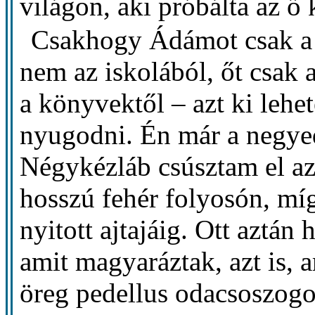
világon, aki próbálta az ő
Csakhogy Ádámot csak a 
nem az iskolából, őt csak a 
a könyvektől – azt ki lehete
nyugodni. Én már a negyed
Négykézláb csúsztam el az 
hosszú fehér folyosón, mí
nyitott ajtajáig. Ott aztán
amit magyaráztak, azt is, a
öreg pedellus odacsoszogo