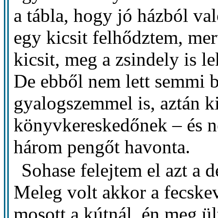
a tábla, hogy jó házból val
egy kicsit felhődztem, mer
kicsit, meg a zsindely is le
De ebből nem lett semmi b
gyalogszemmel is, aztán ki
könyvkereskedőnek – és ne
három pengőt havonta.
Sohase felejtem el azt a d
Meleg volt akkor a fecske
mosott a kútnál, én meg ült