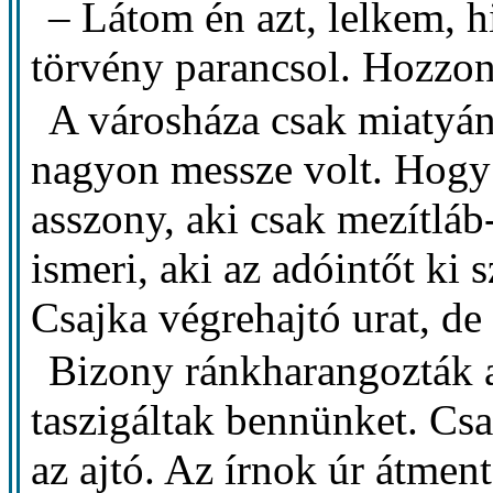
– Látom én azt, lelkem, hi
törvény parancsol. Hozzon 
A városháza csak miatyán
nagyon messze volt. Hogy t
asszony, aki csak mezítlá
ismeri, aki az adóintőt ki 
Csajka végrehajtó urat, d
Bizony ránkharangozták a 
taszigáltak bennünket. Csa
az ajtó. Az írnok úr átme