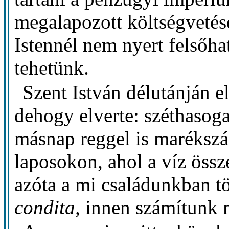
megalapozott költségvetés
Istennél nem nyert felsőha
tehetünk.
Szent István délutánján el
dehogy elverte: széthasoga
másnap reggel is marékszám
laposokon, ahol a víz össz
azóta a mi családunkban t
condita,
innen számítunk 