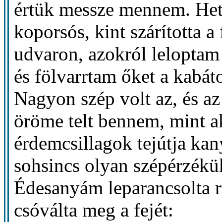
értük messze mennem. Hete
koporsós, kint szárította a 
udvaron, azokról leloptam
és fölvarrtam őket a kabáto
Nagyon szép volt az, és a
öröme telt bennem, mint a
érdemcsillagok tejútja ka
sohsincs olyan szépérzékü
Édesanyám leparancsolta 
csóválta meg a fejét: