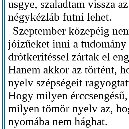
usgye, szaladtam vissza a
négykézláb futni lehet.
Szeptember közepéig nem 
jóízűeket inni a tudomány 
drótkerítéssel zártak el e
Hanem akkor az történt, ho
nyelv szépségeit ragyogtat
Hogy milyen érccsengésű, 
milyen tömör nyelv az, h
nyomába nem hághat.