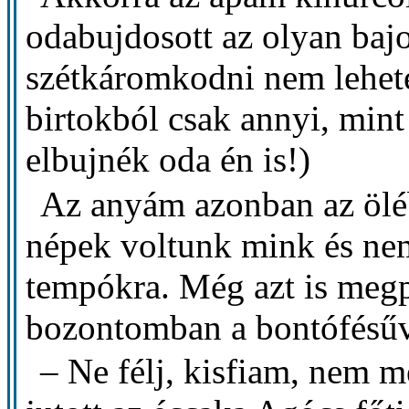
odabujdosott az olyan bajo
szétkáromkodni nem lehete
birtokból csak annyi, mint
elbujnék oda én is!)
Az anyám azonban az öléb
népek voltunk mink és nem 
tempókra. Még azt is megp
bozontomban a bontófésűv
– Ne félj, kisfiam, nem