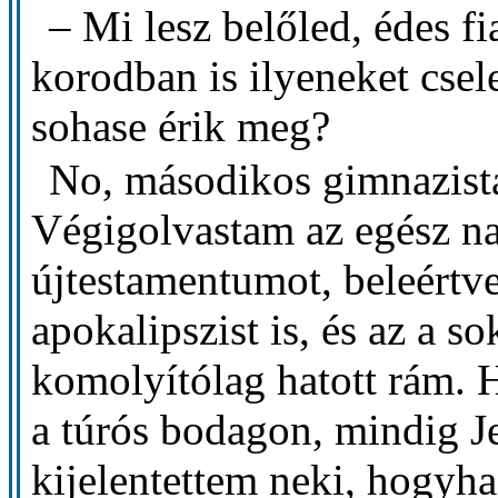
– Mi lesz belőled, édes f
korodban is ilyeneket csel
sohase érik meg?
No, másodikos gimnazist
Végigolvastam az egész nag
újtestamentumot, beleértv
apokalipszist is, és az a s
komolyítólag hatott rám. 
a túrós bodagon, mindig J
kijelentettem neki, hogyha