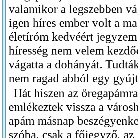
valamikor a legszebben vá
igen híres ember volt a ma
életíróm kedvéért jegyzem
híresség nem velem kezdőd
vágatta a dohányát. Tudtá
nem ragad abból egy gyújt
Hát hiszen az öregapámra
emlékeztek vissza a város
apám másnap beszégyenkez
szóba, csak a főjegyző, az