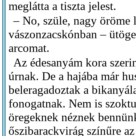
meglátta a tiszta jelest.
– No, szüle, nagy öröme l
vászonzacskónban – ütögett
arcomat.
Az édesanyám kora szerint
úrnak. De a hajába már h
beleragadoztak a bikanyá
fonogatnak. Nem is szoktu
öregeknek néznek bennünk
őszibarackvirág színűre az