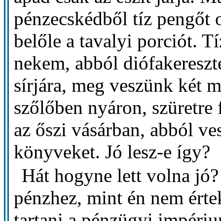
pénzecskédből tíz pengőt 
belőle a tavalyi porciót. 
nekem, abból diófakereszt
sírjára, meg veszünk két m
szőlőben nyáron, szüretre 
az őszi vásárban, abból v
könyveket. Jó lesz-e így?
Hát hogyne lett volna jó
pénzhez, mint én nem érte
tartani a pénzügyi impériu