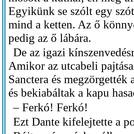
Egyikünk se szólt egy szót
mind a ketten. Az ő könny
pedig az ő lábára.
De az igazi kínszenvedés
Amikor az utcabeli pajtás
Sanctera és megzörgették a z
és bekiabáltak a kapu has
– Ferkó! Ferkó!
Ezt Dante kifelejtette a p