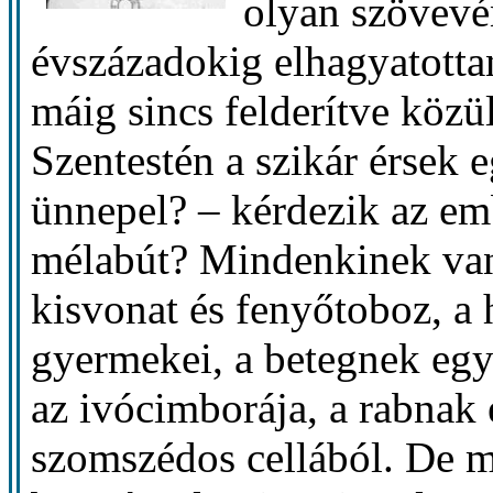
olyan szövevé
évszázadokig elhagyatotta
máig sincs felderítve közül
Szentestén a szikár érsek
ünnepel? – kérdezik az em
mélabút? Mindenkinek van
kisvonat és fenyőtoboz, a
gyermekei, a betegnek eg
az ivócimborája, a rabnak
szomszédos cellából. De mi