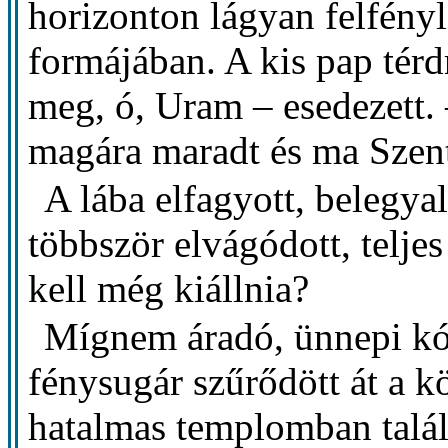
horizonton lágyan felfényl
formájában. A kis pap térd
meg, ó, Uram – esedezett.
magára maradt és ma Szent
A lába elfagyott, belegyal
többször elvágódott, teljes
kell még kiállnia?
Mígnem áradó, ünnepi kór
fénysugár szűrődött át a kö
hatalmas templomban talál