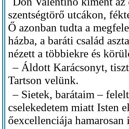
Don Valentino kiment az é
szentségtörő utcákon, fékt
Ő azonban tudta a megfele
házba, a baráti család asz
nézett a többiekre és körül
– Áldott Karácsonyt, tiszt
Tartson velünk.
– Sietek, barátaim – fele
cselekedetem miatt Isten 
őexcellenciája hamarosan