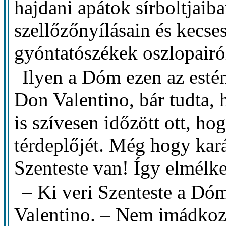
hajdani apátok sírboltjaib
szellőzőnyílásain és kecse
gyóntatószékek oszlopairó
Ilyen a Dóm ezen az estén:
Don Valentino, bár tudta,
is szívesen időzött ott, ho
térdeplőjét. Még hogy kar
Szenteste van! Így elmélke
– Ki veri Szenteste a Dó
Valentino. – Nem imádkoz