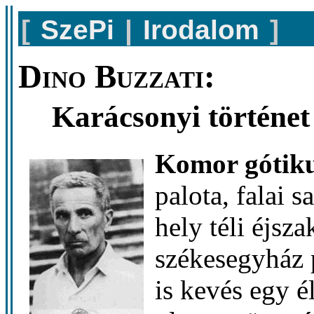
[
SzePi
|
Irodalom
]
Dino Buzzati:
Karácsonyi történet
Komor gótiku
palota, falai 
hely téli éjs
székesegyház p
is kevés egy é