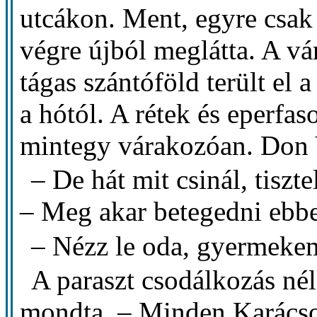
utcákon. Ment, egyre csak 
végre újból meglátta. A vá
tágas szántóföld terült el 
a hótól. A rétek és eperfas
mintegy várakozóan. Don V
– De hát mit csinál, tiszt
– Meg akar betegedni ebb
– Nézz le oda, gyermeke
A paraszt csodálkozás nél
mondta. – Minden Karácso