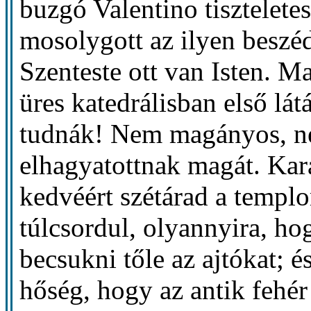
buzgó Valentino tiszteletes
mosolygott az ilyen beszé
Szenteste ott van Isten. M
üres katedrálisban első lát
tudnák! Nem magányos, ne
elhagyatottnak magát. Kar
kedvéért szétárad a templ
túlcsordul, olyannyira, ho
becsukni tőle az ajtókat; é
hőség, hogy az antik fehér