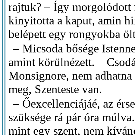
rajtuk? – Így morgolódott
kinyitotta a kaput, amin h
belépett egy rongyokba ölt
– Micsoda bősége Istenne
amint körülnézett. – Csodá
Monsignore, nem adhatna b
meg, Szenteste van.
– Őexcellenciájáé, az érse
szüksége rá pár óra múlva.
mint egy szent, nem kíváno