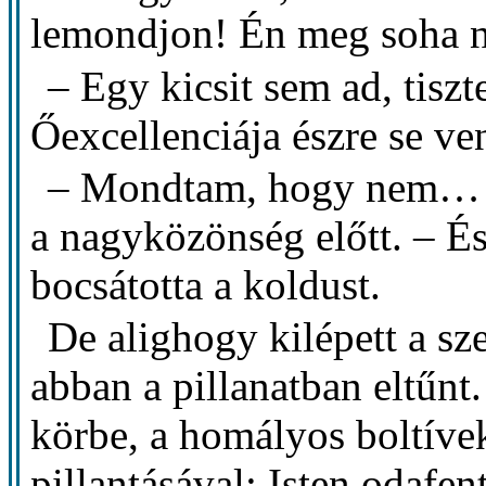
lemondjon! Én meg soha 
– Egy kicsit sem ad, tiszt
Őexcellenciája észre se ve
– Mondtam, hogy nem… 
a nagyközönség előtt. – És
bocsátotta a koldust.
De alighogy kilépett a sz
abban a pillanatban eltűnt
körbe, a homályos boltívek
pillantásával: Isten odafen