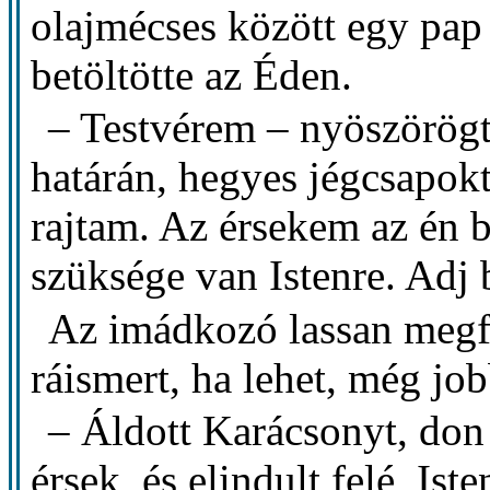
olajmécses között egy pap
betöltötte az Éden.
– Testvérem – nyöszörögt
határán, hegyes jégcsapok
rajtam. Az érsekem az én 
szüksége van Istenre. Adj 
Az imádkozó lassan megfo
ráismert, ha lehet, még jo
– Áldott Karácsonyt, don V
érsek, és elindult felé, Ist