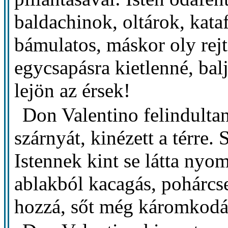
baldachinok, oltárok, kata
bámulatos, máskor oly rej
egycsapásra kietlenné, bal
lejön az érsek!
Don Valentino felindultan
szárnyát, kinézett a térre.
Istennek kint se látta nyom
ablakból kacagás, pohárcse
hozzá, sőt még káromkodás