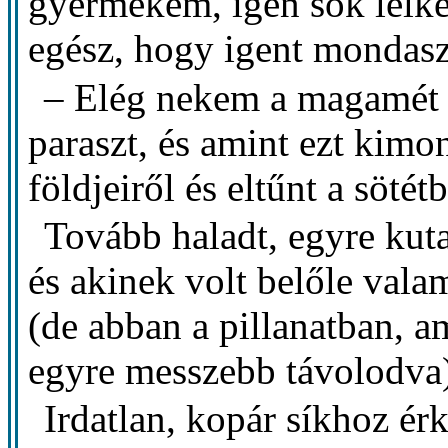
gyermekem, igen sok lelke
egész, hogy igent mondasz
– Elég nekem a magamét m
paraszt, és amint ezt kimon
földjeiről és eltűnt a sötét
Tovább haladt, egyre kutat
és akinek volt belőle vala
(de abban a pillanatban, a
egyre messzebb távolodva
Irdatlan, kopár síkhoz érk