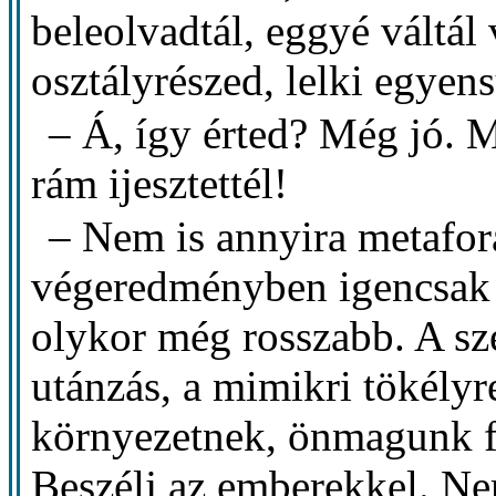
beleolvadtál, eggyé váltá
osztályrészed, lelki egyens
– Á, így érted? Még jó. 
rám ijesztettél!
– Nem is annyira metafora.
végeredményben igencsak b
olykor még rosszabb. A sz
utánzás, a mimikri tökély
környezetnek, önmagunk f
Beszélj az emberekkel. Ne