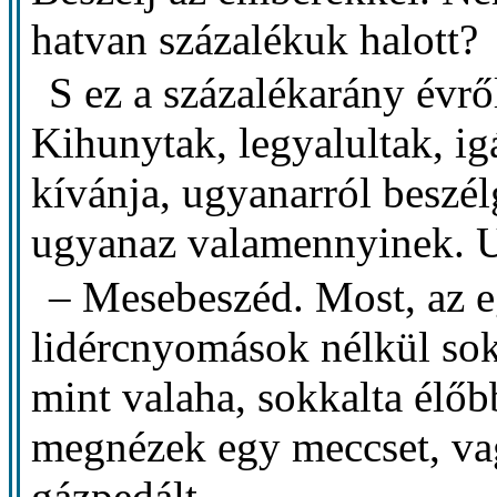
hatvan százalékuk halott?
S ez a százalékarány évrő
Kihunytak, legyalultak, i
kívánja, ugyanarról beszél
ugyanaz valamennyinek. U
– Mesebeszéd. Most, az e
lidércnyomások nélkül sok
mint valaha, sokkalta élő
megnézek egy meccset, v
gázpedált.