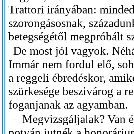
Trattori irányában: minde
szorongásosnak, századunk
betegségétől megpróbált s
De most jól vagyok. Néh
Immár nem fordul elő, soh
a reggeli ébredéskor, amik
szürkesége beszivárog a r
foganjanak az agyamban.
– Megvizsgáljalak? Van é
potyán jutnék a honorári