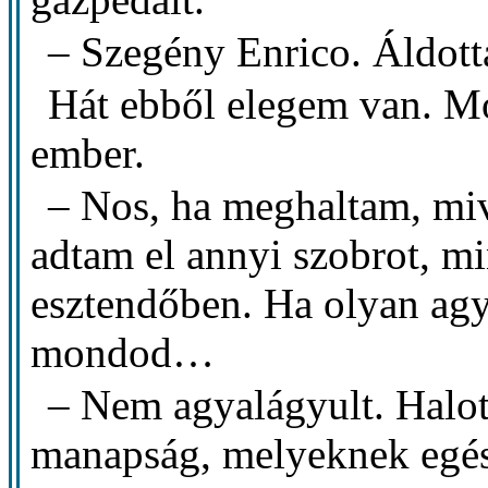
– Szegény Enrico. Áldott
Hát ebből elegem van. Mo
ember.
– Nos, ha meghaltam, mi
adtam el annyi szobrot, mi
esztendőben. Ha olyan agy
mondod…
– Nem agyalágyult. Halo
manapság, melyeknek egész