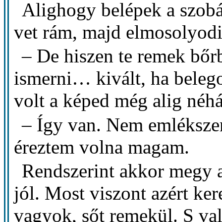
Alighogy belépek a szobáj
vet rám, majd elmosolyodi
– De hiszen te remek bőrb
ismerni… kivált, ha beleg
volt a képed még alig néhá
– Így van. Nem emlékszem
éreztem volna magam.
Rendszerint akkor megy 
jól. Most viszont azért ker
vagyok, sőt remekül. S vala