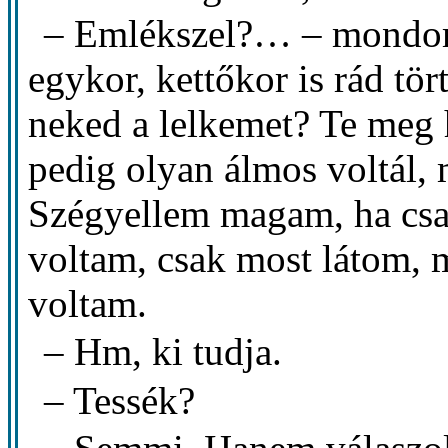
– Emlékszel?… – mondom 
egykor, kettőkor is rád tö
neked a lelkemet? Te meg 
pedig olyan álmos voltál, m
Szégyellem magam, ha csa
voltam, csak most látom, m
voltam.
– Hm, ki tudja.
– Tessék?