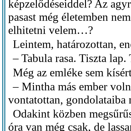
képzelődéseiddel? Az agy
pasast még életemben nem
elhitetni velem…?
Leintem, határozottan, en
– Tabula rasa. Tiszta lap
Még az emléke sem kísér
– Mintha más ember voln
vontatottan, gondolataiba
Odakint közben megsűrűsö
óra van még csak, de lassa