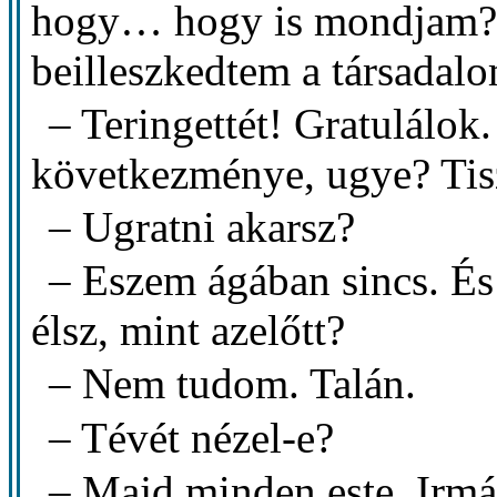
hogy… hogy is mondjam?
beilleszkedtem a társadal
– Teringettét! Gratulálok
következménye, ugye? Tisz
– Ugratni akarsz?
– Eszem ágában sincs. É
élsz, mint azelőtt?
– Nem tudom. Talán.
– Tévét nézel-e?
– Majd minden este. Irmáv