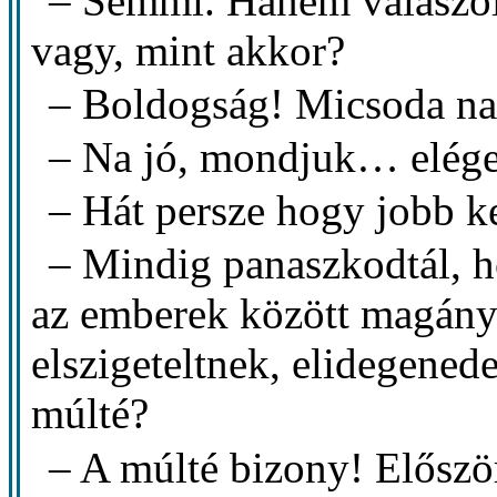
– Semmi. Hanem válaszol
vagy, mint akkor?
– Boldogság! Micsoda na
– Na jó, mondjuk… eléged
– Hát persze hogy jobb 
– Mindig panaszkodtál, h
az emberek között magány
elszigeteltnek, elidegene
múlté?
– A múlté bizony! Előszö