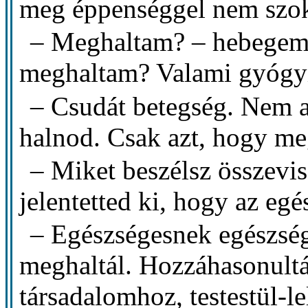
meg éppenséggel nem szok
– Meghaltam? – hebegem 
meghaltam? Valami gyógyí
– Csudát betegség. Nem 
halnod. Csak azt, hogy me
– Miket beszélsz összevi
jelentetted ki, hogy az e
– Egészségesnek egészsé
meghaltál. Hozzáhasonultá
társadalomhoz, testestül-le