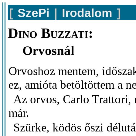
[
SzePi
|
Irodalom
]
Dino Buzzati:
Orvosnál
Orvoshoz mentem, időszak
ez, amióta betöltöttem a n
Az orvos, Carlo Trattori,
már.
Szürke, ködös őszi délut