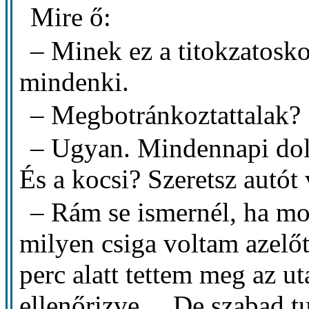
Mire ő:
– Minek ez a titokzatosk
mindenki.
– Megbotránkoztattalak?
– Ugyan. Mindennapi dolo
És a kocsi? Szeretsz autót
– Rám se ismernél, ha mos
milyen csiga voltam azelőt
perc alatt tettem meg az u
ellenőrizve… De szabad tu