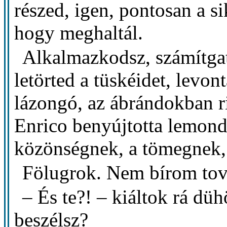
részed, igen, pontosan a s
hogy meghaltál.
Alkalmazkodsz, számítgats
letörted a tüskéidet, levon
lázongó, az ábrándokban r
Enrico benyújtotta lemondá
közönségnek, a tömegnek,
Fölugrok. Nem bírom tov
– És te?! – kiáltok rá d
beszélsz?