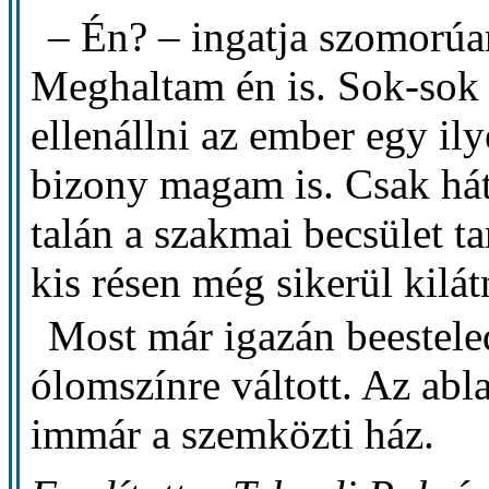
– Én? – ingatja szomorúan
Meghaltam én is. Sok-sok
ellenállni az ember egy i
bizony magam is. Csak há
talán a szakmai becsület t
kis résen még sikerül kilá
Most már igazán beesteled
ólomszínre váltott. Az abl
immár a szemközti ház.