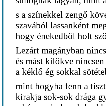
suhognak lágyan, mint a
s a színekkel zengő kö
szavából lassanként meg
hogy énekedből holt szö
Lezárt magányban nincse
és mást kilökve nincsen
a kéklő ég sokkal sötéte
mint hogyha fenn a tiszt
kirakja sok-sok drága g