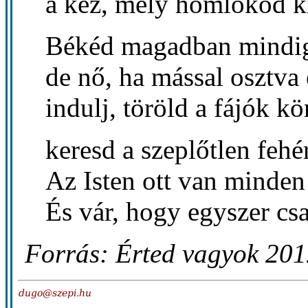
a kéz, mely homlokod ki
Békéd magadban mindi
de nő, ha mással osztva 
indulj, töröld a fájók k
keresd a szeplőtlen fehér
Az Isten ott van minden
És vár, hogy egyszer csa
Forrás: Érted vagyok 201