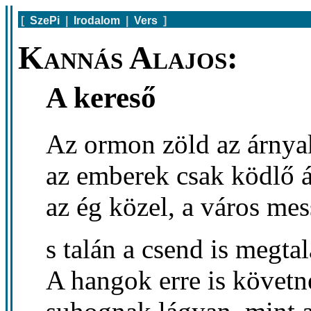
[
SzePi
|
Irodalom
|
Vers
]
Kannás Alajos:
A kereső
Az ormon zöld az árnyak
az emberek csak ködlő 
az ég közel, a város mes
s talán a csend is megtal
A hangok erre is követn