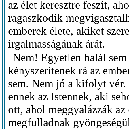
az élet keresztre feszít, a
ragaszkodik megvigasztalh
emberek élete, akiket szere
irgalmasságának árát.
Nem! Egyetlen halál sem 
kényszerítenek rá az ember
sem. Nem jó a kifolyt vér.
ennek az Istennek, aki seh
ott, ahol meggyalázzák az 
megfulladnak gyöngeségükb