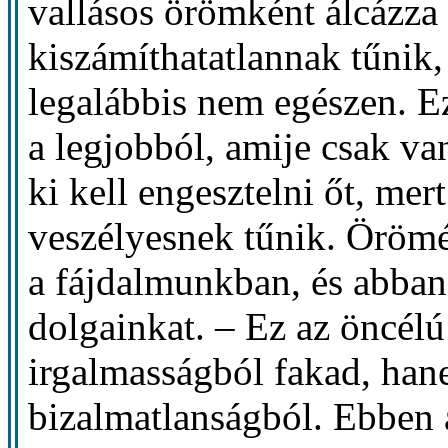
vallásos örömként álcázza 
kiszámíthatatlannak tűnik
legalábbis nem egészen. E
a legjobból, amije csak va
ki kell engesztelni őt, mer
veszélyesnek tűnik. Örömét
a fájdalmunkban, és abba
dolgainkat. – Ez az öncélú
irgalmasságból fakad, han
bizalmatlanságból. Ebben 