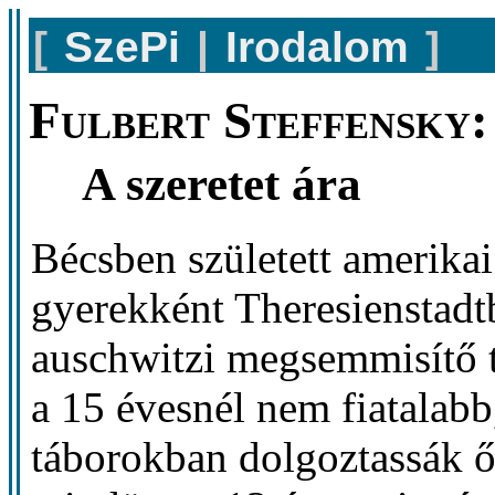
[
SzePi
|
Irodalom
]
Fulbert Steffensky:
A szeretet ára
Bécsben született amerikai
gyerekként Theresienstadt
auschwitzi megsemmisítő t
a 15 évesnél nem fiatalabb
táborokban dolgoztassák 