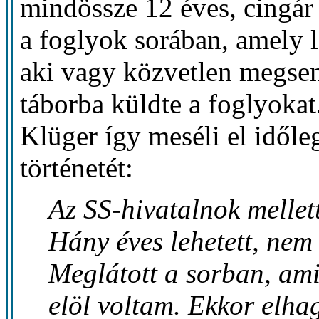
mindössze 12 éves, cingár 
a foglyok sorában, amely la
aki vagy közvetlen megse
táborba küldte a foglyoka
Klüger így meséli el idő
történetét:
Az SS-hivatalnok mellett
Hány éves lehetett, nem
Meglátott a sorban, am
elöl voltam. Ekkor elhag