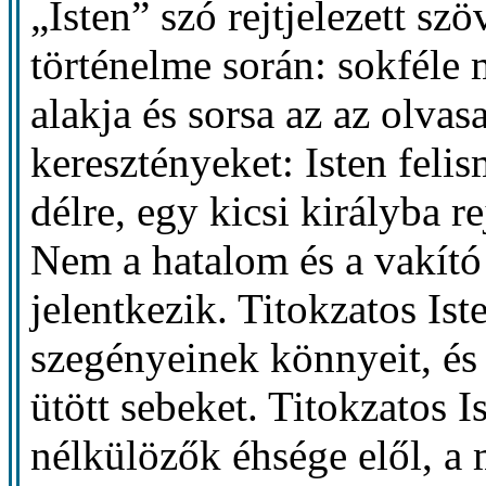
„Isten” szó rejtjelezett s
történelme során: sokféle 
alakja és sorsa az az olvas
keresztényeket: Isten feli
délre, egy kicsi királyba re
Nem a hatalom és a vakít
jelentkezik. Titokzatos Iste
szegényeinek könnyeit, és 
ütött sebeket. Titokzatos I
nélkülözők éhsége elől, a m