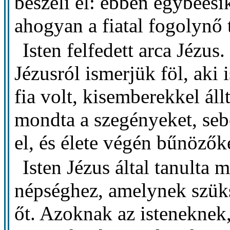
beszéli el: ebben egybeesi
ahogyan a fiatal fogolynő 
Isten felfedett arca Jézus
Jézusról ismerjük föl, aki 
fia volt, kisemberekkel ál
mondta a szegényeket, sebe
el, és élete végén bűnözőké
Isten Jézus által tanulta 
népséghez, amelynek szüks
őt. Azoknak az isteneknek