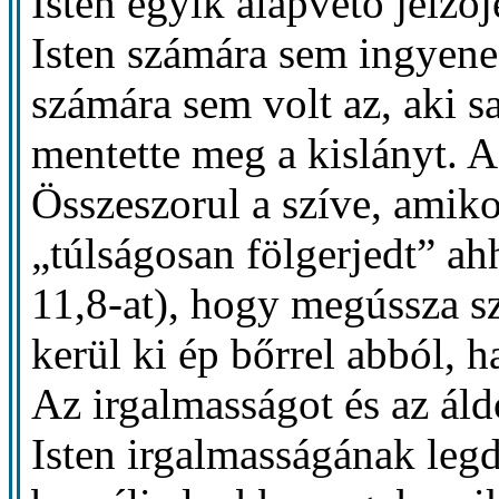
Isten egyik alapvető jelző
Isten számára sem ingyen
számára sem volt az, aki sa
mentette meg a kislányt. A
Összeszorul a szíve, amiko
„túlságosan fölgerjedt” ah
11,8-at), hogy megússza s
kerül ki ép bőrrel abból, 
Az irgalmasságot és az áld
Isten irgalmasságának legd