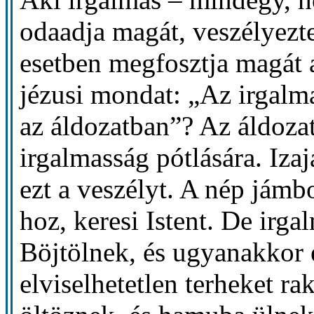
odaadja magát, veszélyezte
esetben megfosztja magát az
jézusi mondat: „Az irgal
az áldozatban”? Az áldoza
irgalmasság pótlására. Izaj
ezt a veszélyt. A nép jámbo
hoz, keresi Istent. De irga
Böjtölnek, és ugyanakkor 
elviselhetetlen terheket r