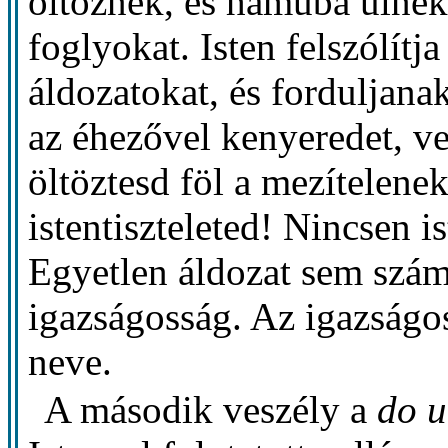
öltöznek, és hamuba ülnek
foglyokat. Isten felszólítj
áldozatokat, és forduljana
az éhezővel kenyeredet, v
öltöztesd föl a mezíteleneke
istentiszteleted! Nincsen i
Egyetlen áldozat sem számí
igazságosság. Az igazságos
neve.
A második veszély a
do u