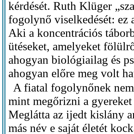
kérdését. Ruth Klüger „sza
fogolynő viselkedését: ez a
Aki a koncentrációs táborb
ütéseket, amelyeket fölülrő
ahogyan biológiailag és ps
ahogyan előre meg volt ha
A fiatal fogolynőnek nem 
mint megőrizni a gyereket
Meglátta az ijedt kislány ar
más név e saját életét kocká