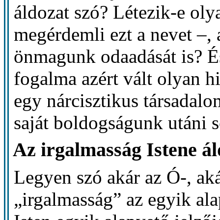
áldozat szó? Létezik-e ol
megérdemli ezt a nevet –, 
önmagunk odaadását is? És
fogalma azért vált olyan h
egy nárcisztikus társadal
saját boldogságunk utáni 
Az irgalmasság Istene ál
Legyen szó akár az Ó-, aká
„irgalmasság” az egyik ala