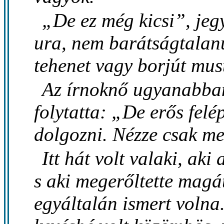
„De ez még kicsi”, jegy
ura, nem barátságtalanu
tehenet vagy borjút mus
Az írnoknő ugyanabba
folytatta: „De erős felé
dolgozni. Nézze csak m
Itt hát volt valaki, ak
s aki megerőltette magá
egyáltalán ismert volna.