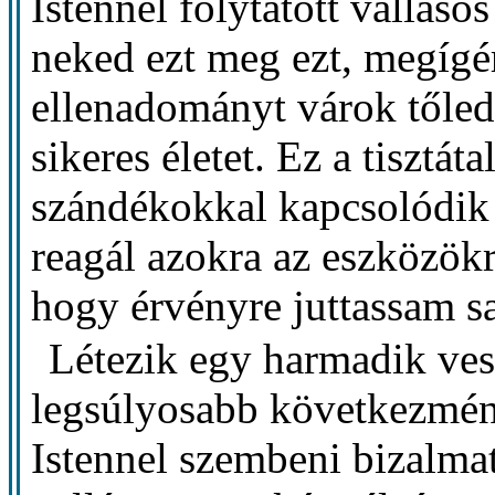
Istennel folytatott vallás
neked ezt meg ezt, megígé
ellenadományt várok tőled
sikeres életet. Ez a tisztát
szándékokkal kapcsolódik
reagál azokra az eszközökr
hogy érvényre juttassam sa
Létezik egy harmadik veszé
legsúlyosabb következmén
Istennel szembeni bizalmat