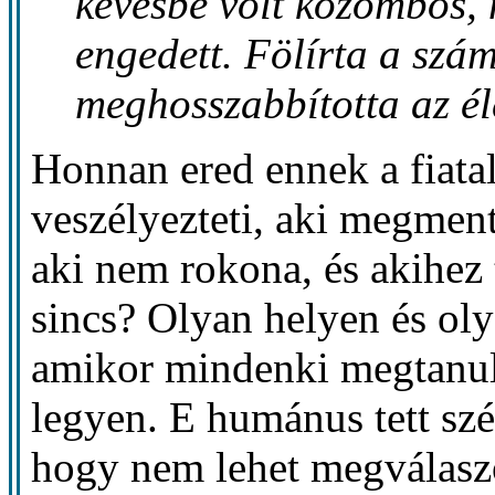
kevésbé volt közömbös, 
engedett. Fölírta a szá
meghosszabbította az él
Honnan ered ennek a fiata
veszélyezteti, aki megment
aki nem rokona, és akihe
sincs? Olyan helyen és olya
amikor mindenki megtanul
legyen. E humánus tett sz
hogy nem lehet megválaszo