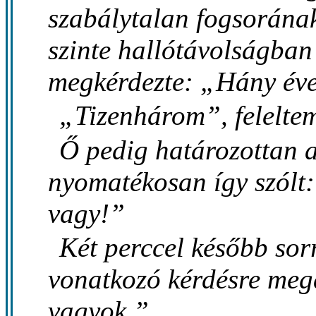
szabálytalan fogsorának
szinte hallótávolságban
megkérdezte: „Hány év
„Tizenhárom”, felelte
Ő pedig határozottan 
nyomatékosan így szólt:
vagy!”
Két perccel később so
vonatkozó kérdésre meg
vagyok.”