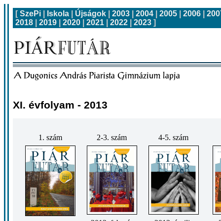
[
SzePi
|
Iskola
|
Újságok
|
2003
|
2004
|
2005
|
2006
|
200
2018
|
2019
|
2020
|
2021
|
2022
|
2023
]
XI. évfolyam - 2013
1. szám
2-3. szám
4-5. szám