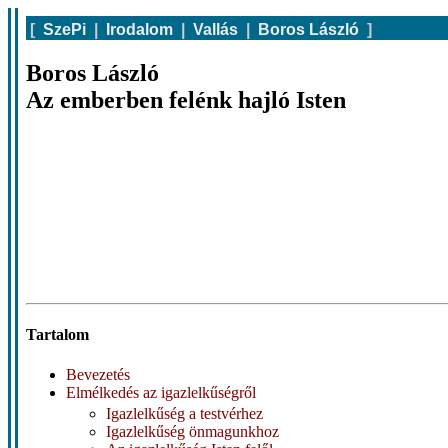
[
SzePi
|
Irodalom
|
Vallás
|
Boros László
]
Boros László
Az emberben felénk hajló Isten
Tartalom
Bevezetés
Elmélkedés az igazlelkűségről
Igazlelkűség a testvérhez
Igazlelkűség önmagunkhoz