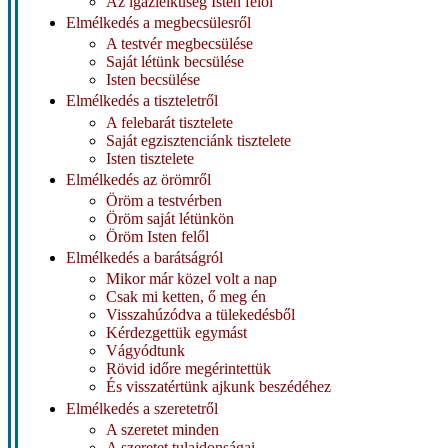
Az igazlelkűség Isten felől
Elmélkedés a megbecsülesről
A testvér megbecsülése
Saját létünk becsülése
Isten becsülése
Elmélkedés a tiszteletről
A felebarát tisztelete
Saját egzisztenciánk tisztelete
Isten tisztelete
Elmélkedés az örömről
Öröm a testvérben
Öröm saját létünkön
Öröm Isten felől
Elmélkedés a barátságról
Mikor már közel volt a nap
Csak mi ketten, ő meg én
Visszahúzódva a tülekedésből
Kérdezgettük egymást
Vágyódtunk
Rövid időre megérintettük
És visszatértünk ajkunk beszédéhez
Elmélkedés a szeretetről
A szeretet minden
A szeretet tulajdonságai