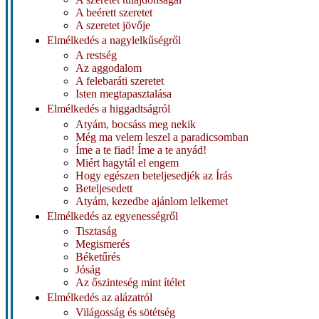
A beérett szeretet
A szeretet jövője
Elmélkedés a nagylelkűségről
A restség
Az aggodalom
A felebaráti szeretet
Isten megtapasztalása
Elmélkedés a higgadtságról
Atyám, bocsáss meg nekik
Még ma velem leszel a paradicsomban
Íme a te fiad! Íme a te anyád!
Miért hagytál el engem
Hogy egészen beteljesedjék az Írás
Beteljesedett
Atyám, kezedbe ajánlom lelkemet
Elmélkedés az egyenességről
Tisztaság
Megismerés
Béketűrés
Jóság
Az őszinteség mint ítélet
Elmélkedés az alázatról
Világosság és sötétség