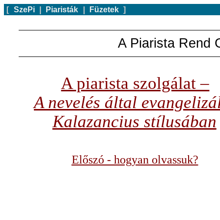
[
SzePi
|
Piaristák
|
Füzetek
]
A Piarista Rend 
A piarista szolgálat –
A nevelés által evangelizá
Kalazancius stílusában
Előszó - hogyan olvassuk?