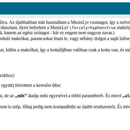
va. Az újabbakban már használtam a MusixLyr csomagot, így a szövege
választani, ilyen helyeken a MusixLyr
makrójá
\forcelyrhyphenstrue
lá, hanem az egész szótagot - bár ez engem nem nagyon zavar.)
forduló makrókat, parancsokat írtam le, vagy néhány dolgot a saját ízlé
, külön a makrókat, így a kottafájlban valóban csak a kotta van, és más
árokhoz)
együtt) felvettem a keresési útba:
ni, de az
„mlx”
átadja neki egyesével a többi paraméterét. És mivel
„a5
 nem is szép, főleg pedig nem kompatíbilis az újabb rendszerrel). És m