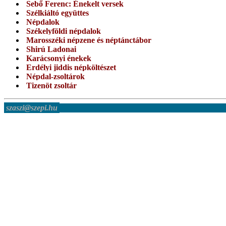
Sebő Ferenc: Énekelt versek
Szélkiáltó együttes
Népdalok
Székelyföldi népdalok
Marosszéki népzene és néptánctábor
Shirú Ladonai
Karácsonyi énekek
Erdélyi jiddis népköltészet
Népdal-zsoltárok
Tizenöt zsoltár
szaszi@szepi.hu