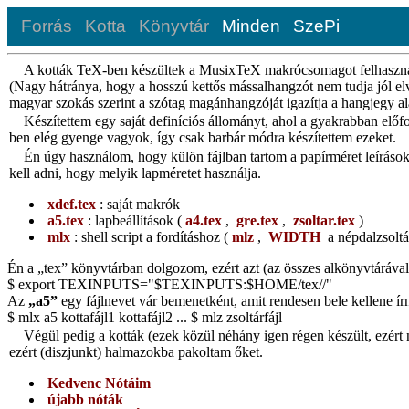
Forrás
Kotta
Könyvtár
Minden
SzePi
A kották TeX-ben készültek a MusixTeX makrócsomagot felhasznál
(Nagy hátránya, hogy a hosszú kettős mássalhangzót nem tudja jól el
magyar szokás szerint a szótag magánhangzóját igazítja a hangjegy a
Készítettem egy saját definíciós állományt, ahol a gyakrabban elő
ben elég gyenge vagyok, így csak barbár módra készítettem ezeket.
Én úgy használom, hogy külön fájlban tartom a papírméret leírásokat
kell adni, hogy melyik lapméretet használja.
xdef.tex
: saját makrók
a5.tex
: lapbeállítások (
a4.tex
,
gre.tex
,
zsoltar.tex
)
mlx
: shell script a fordításhoz (
mlz
,
WIDTH
a népdalzsolt
Én a „tex” könyvtárban dolgozom, ezért azt (az összes alkönyvtárával 
$ export TEXINPUTS="$TEXINPUTS:$HOME/tex//"
Az
„a5”
egy fájlnevet vár bemenetként, amit rendesen bele kellene ír
$ mlx a5 kottafájl1 kottafájl2 ... $ mlz zsoltárfájl
Végül pedig a kották (ezek közül néhány igen régen készült, ezért
ezért (diszjunkt) halmazokba pakoltam őket.
Kedvenc Nótáim
újabb nóták