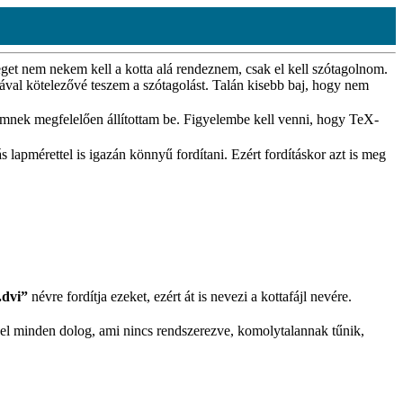
t nem nekem kell a kotta alá rendeznem, csak el kell szótagolnom.
val kötelezővé teszem a szótagolást. Talán kisebb baj, hogy nem
semnek megfelelően állítottam be. Figyelembe kell venni, hogy TeX-
 lapmérettel is igazán könnyű fordítani. Ezért fordításkor azt is meg
.dvi”
névre fordítja ezeket, ezért át is nevezi a kottafájl nevére.
ivel minden dolog, ami nincs rendszerezve, komolytalannak tűnik,