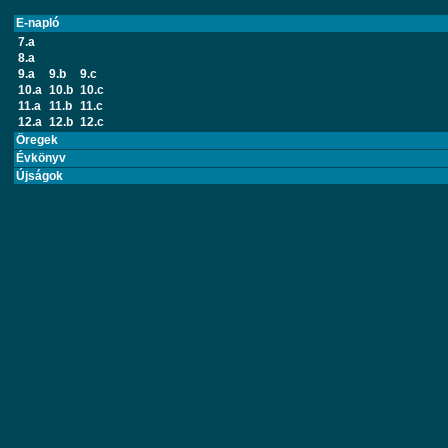
E-napló
7.a
8.a
9.a
9.b
9.c
10.a
10.b
10.c
11.a
11.b
11.c
12.a
12.b
12.c
Öregek
Évkönyv
Újságok