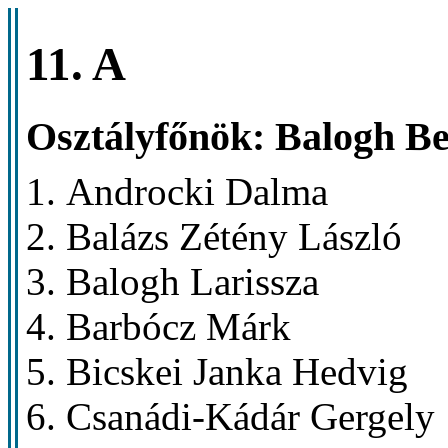
11. A
Osztályfőnök: Balogh B
Androcki Dalma
Balázs Zétény László
Balogh Larissza
Barbócz Márk
Bicskei Janka Hedvig
Csanádi-Kádár Gergely