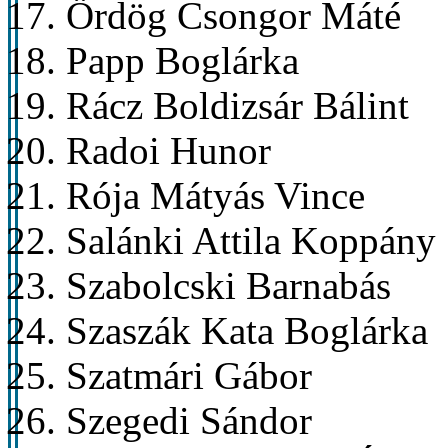
Ördög Csongor Máté
Papp Boglárka
Rácz Boldizsár Bálint
Radoi Hunor
Rója Mátyás Vince
Salánki Attila Koppány
Szabolcski Barnabás
Szaszák Kata Boglárka
Szatmári Gábor
Szegedi Sándor