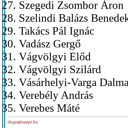
Szegedi Zsombor Áron
Szelindi Balázs Benede
Takács Pál Ignác
Vadász Gergő
Vágvölgyi Előd
Vágvölgyi Szilárd
Vásárhelyi-Varga Dalm
Verebély András
Verebes Máté