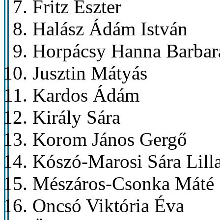
Fritz Eszter
Halász Ádám István
Horpácsy Hanna Barbar
Jusztin Mátyás
Kardos Ádám
Király Sára
Korom János Gergő
Kószó-Marosi Sára Lill
Mészáros-Csonka Máté
Oncsó Viktória Éva