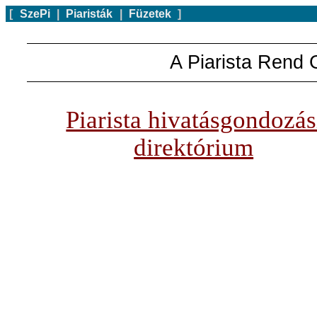
[
SzePi
|
Piaristák
|
Füzetek
]
A Piarista Rend 
Piarista hivatásgondozás
direktórium