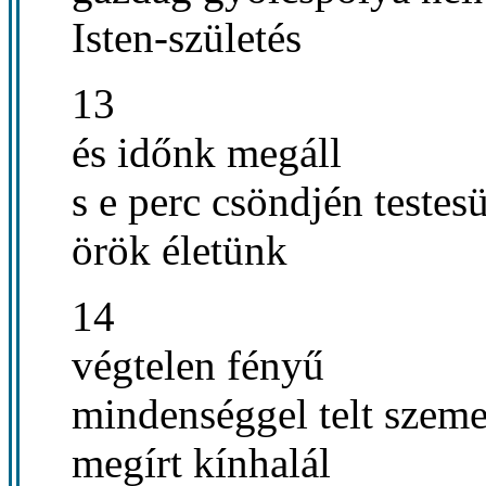
Isten-születés
13
és időnk megáll
s e perc csöndjén testesü
örök életünk
14
végtelen fényű
mindenséggel telt szem
megírt kínhalál