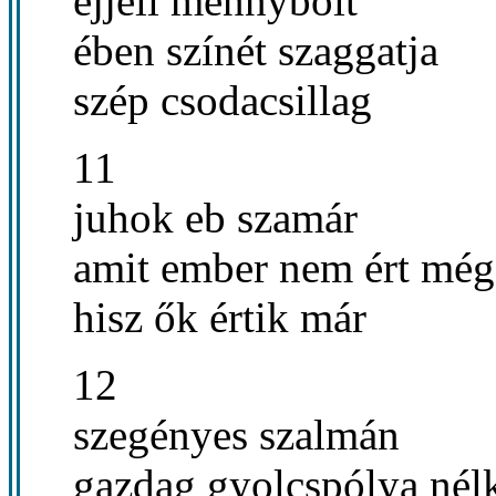
éjjeli mennybolt
ében színét szaggatja
szép csodacsillag
11
juhok eb szamár
amit ember nem ért még
hisz ők értik már
12
szegényes szalmán
gazdag gyolcspólya nél