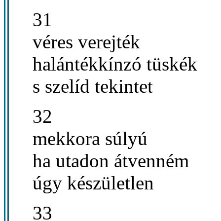
31
véres verejték
halántékkínzó tüskék
s szelíd tekintet
32
mekkora súlyú
ha utadon átvenném
úgy készületlen
33