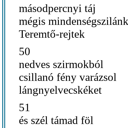
másodpercnyi táj
mégis mindenségszilán
Teremtő-rejtek
50
nedves szirmokból
csillanó fény varázsol
lángnyelvecskéket
51
és szél támad föl