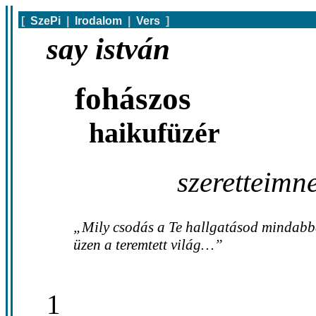
[
SzePi
|
Irodalom
|
Vers
]
say istván
fohászos
haikufüzér
szeretteimn
„Mily csodás a Te hallgatásod mindabba
üzen a teremtett világ…”
1