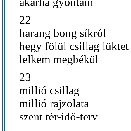
akárha gyóntam
22
harang bong síkról
hegy fölül csillag lüktet
lelkem megbékül
23
millió csillag
millió rajzolata
szent tér-idő-terv