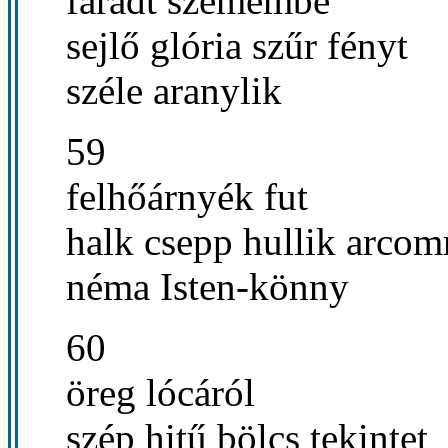
fáradt szemembe
sejlő glória szűr fényt
széle aranylik
59
felhőárnyék fut
halk csepp hullik arcom
néma Isten-könny
60
öreg lócáról
szép hitű bölcs tekintet