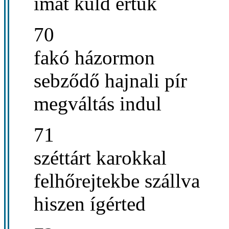
imát küld értük
70
fakó házormon
sebződő hajnali pír
megváltás indul
71
széttárt karokkal
felhőrejtekbe szállva
hiszen ígérted