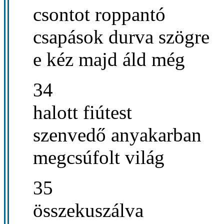
csontot roppantó
csapások durva szögre
e kéz majd áld még
34
halott fiútest
szenvedő anyakarban
megcsúfolt világ
35
összekuszálva