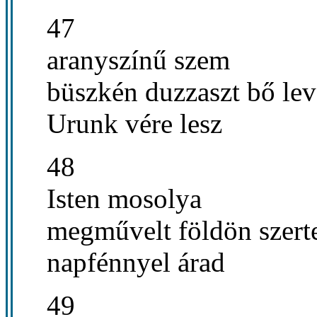
47
aranyszínű szem
büszkén duzzaszt bő lev
Urunk vére lesz
48
Isten mosolya
megművelt földön szert
napfénnyel árad
49