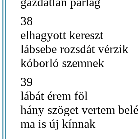
gazdátlan parlag
38
elhagyott kereszt
lábsebe rozsdát vérzik
kóborló szemnek
39
lábát érem föl
hány szöget vertem belé
ma is új kínnak