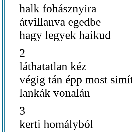
halk fohásznyira
átvillanva egedbe
hagy legyek haikud
2
láthatatlan kéz
végig tán épp most simí
lankák vonalán
3
kerti homályból