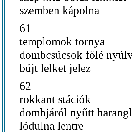
szemben kápolna
61
templomok tornya
dombcsúcsok fölé nyúl
bújt lelket jelez
62
rokkant stációk
dombjáról nyűtt harang
lódulna lentre