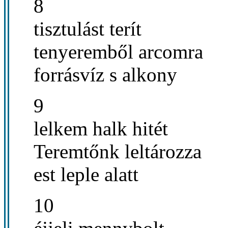
8
tisztulást terít
tenyeremből arcomra
forrásvíz s alkony
9
lelkem halk hitét
Teremtőnk leltározza
est leple alatt
10