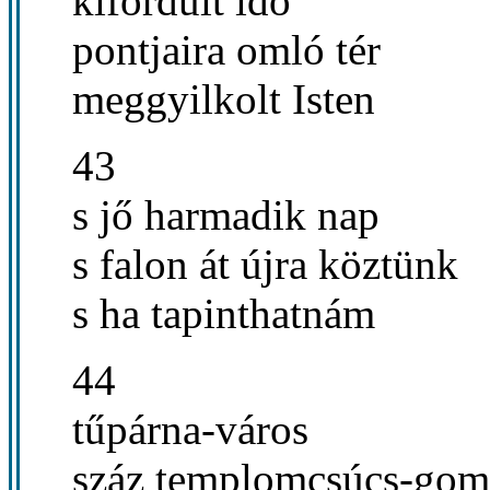
kifordult idő
pontjaira omló tér
meggyilkolt Isten
43
s jő harmadik nap
s falon át újra köztünk
s ha tapinthatnám
44
tűpárna-város
száz templomcsúcs-gom