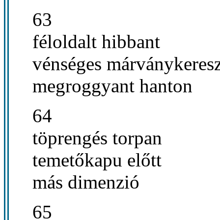
63
féloldalt hibbant
vénséges márványkeresz
megroggyant hanton
64
töprengés torpan
temetőkapu előtt
más dimenzió
65