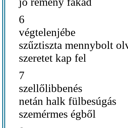
jó remény fakad
6
végtelenjébe
szűztiszta mennybolt ol
szeretet kap fel
7
szellőlibbenés
netán halk fülbesúgás
szemérmes égből