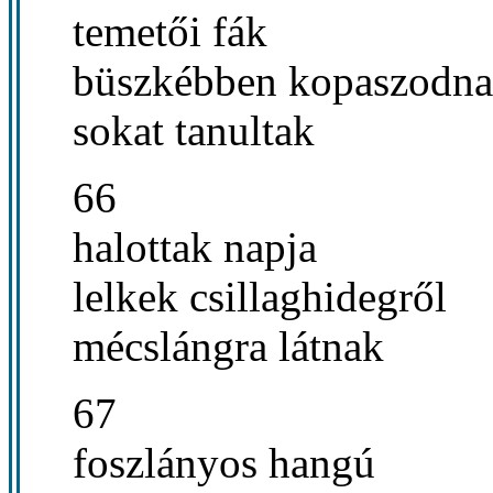
temetői fák
büszkébben kopaszodn
sokat tanultak
66
halottak napja
lelkek csillaghidegről
mécslángra látnak
67
foszlányos hangú