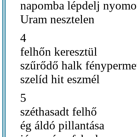
napomba lépdelj nyomo
Uram nesztelen
4
felhőn keresztül
szűrődő halk fényperme
szelíd hit eszmél
5
széthasadt felhő
ég áldó pillantása