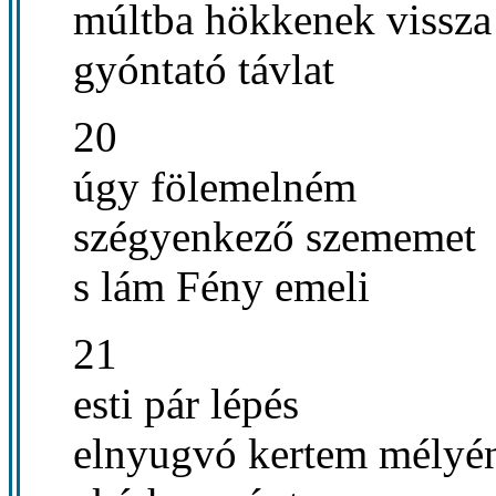
múltba hökkenek vissza
gyóntató távlat
20
úgy fölemelném
szégyenkező szememet
s lám Fény emeli
21
esti pár lépés
elnyugvó kertem mélyé