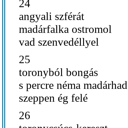
24
angyali szférát
madárfalka ostromol
vad szenvedéllyel
25
toronyból bongás
s percre néma madárhad
szeppen ég felé
26