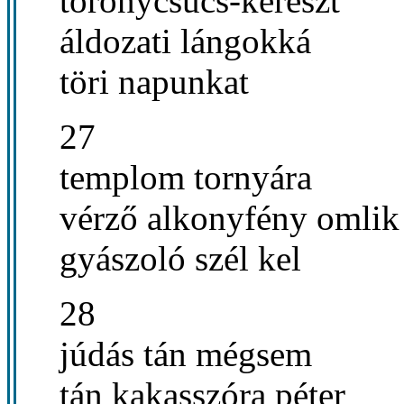
toronycsúcs-kereszt
áldozati lángokká
töri napunkat
27
templom tornyára
vérző alkonyfény omlik
gyászoló szél kel
28
júdás tán mégsem
tán kakasszóra péter