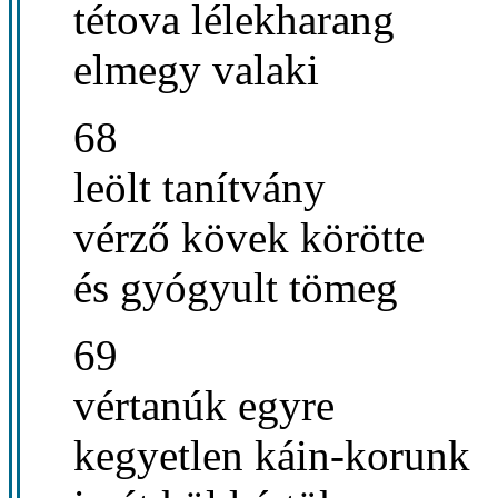
tétova lélekharang
elmegy valaki
68
leölt tanítvány
vérző kövek körötte
és gyógyult tömeg
69
vértanúk egyre
kegyetlen káin-korunk