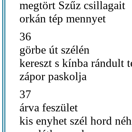
megtört Szűz csillagait
orkán tép mennyet
36
görbe út szélén
kereszt s kínba rándult t
zápor paskolja
37
árva feszület
kis enyhet szél hord né