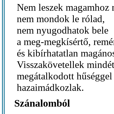
Nem leszek magamhoz m
nem mondok le rólad,
nem nyugodhatok bele
a meg-megkísértő, remé
és kibírhatatlan magáno
Visszakövetellek mindét
megátalkodott hűséggel
hazaimádkozlak.
Szánalomból