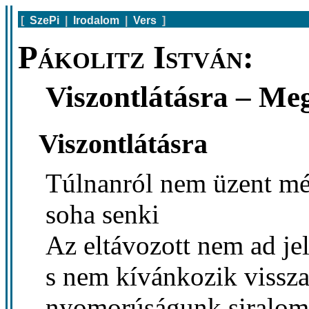
[
SzePi
|
Irodalom
|
Vers
]
Pákolitz István:
Viszontlátásra – Me
Viszontlátásra
Túlnanról nem üzent m
soha senki
Az eltávozott nem ad jel
s nem kívánkozik vissz
nyomorúságunk siralom