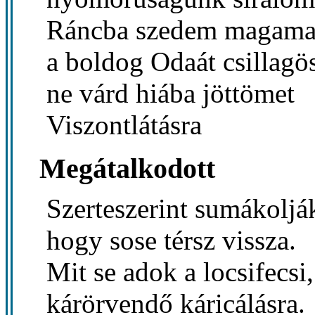
Ráncba szedem magama
a boldog Odaát csillag
ne várd hiába jöttömet
Viszontlátásra
Megátalkodott
Szerteszerint sumákoljá
hogy sose térsz vissza.
Mit se adok a locsifecsi,
kárörvendő káricálásra.