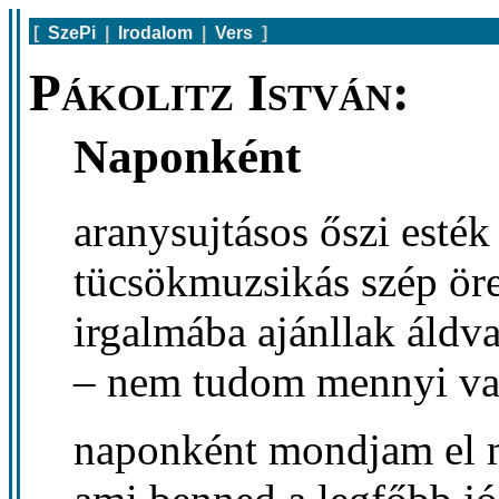
[
SzePi
|
Irodalom
|
Vers
]
Pákolitz István:
Naponként
aranysujtásos őszi esték
tücsökmuzsikás szép ör
irgalmába ajánllak áldv
– nem tudom mennyi va
naponként mondjam el 