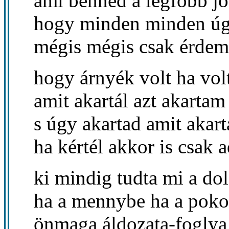
ami benned a legfőbb jó
hogy minden minden úg
mégis mégis csak érdem
hogy árnyék volt ha vo
amit akartál azt akartam
s úgy akartad amit akart
ha kértél akkor is csak a
ki mindig tudta mi a do
ha a mennybe ha a poko
önmaga áldozata-foglya