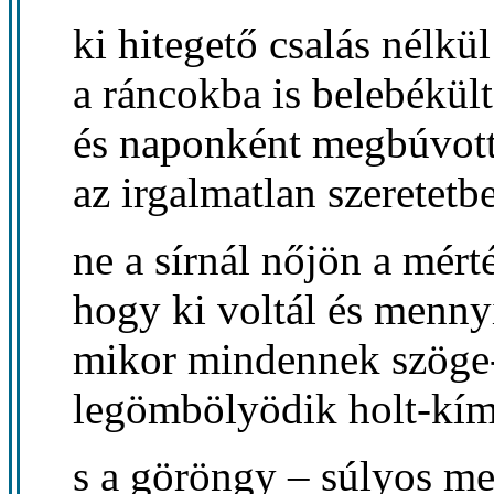
ki hitegető csalás nélkül
a ráncokba is belebékült
és naponként megbúvot
az irgalmatlan szeretetb
ne a sírnál nőjön a mért
hogy ki voltál és mennyi
mikor mindennek szöge
legömbölyödik holt-kím
s a göröngy – súlyos m