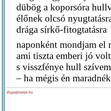
dübög a koporsóra hull
élőnek olcsó nyugtatásr
drága sírkő-fitogtatásra
naponként mondjam el 
ami tiszta emberi jó volt
s visszfénye hull szívem
– ha mégis én maradnék