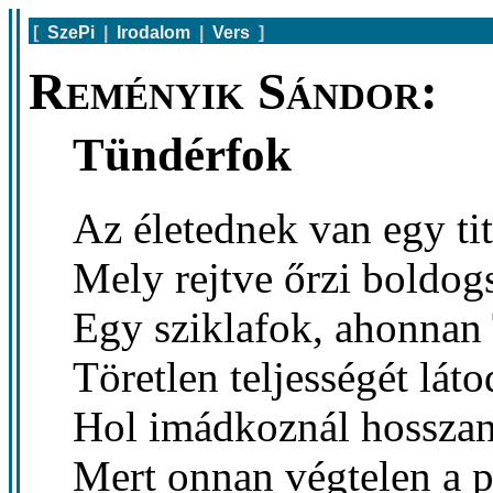
[
SzePi
|
Irodalom
|
Vers
]
Reményik Sándor:
Tündérfok
Az életednek van egy ti
Mely rejtve őrzi boldog
Egy sziklafok, ahonnan 
Töretlen teljességét láto
Hol imádkoznál hosszan,
Mert onnan végtelen a 