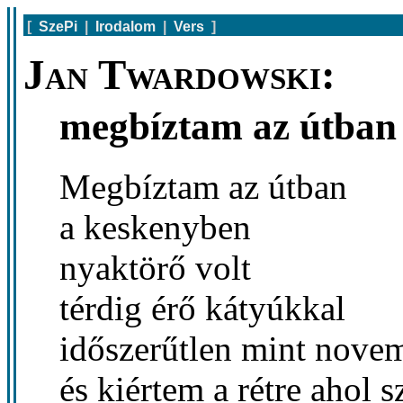
[
SzePi
|
Irodalom
|
Vers
]
Jan Twardowski:
megbíztam az útban
Megbíztam az útban
a keskenyben
nyaktörő volt
térdig érő kátyúkkal
időszerűtlen mint nove
és kiértem a rétre ahol s