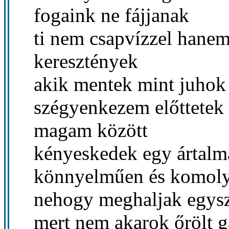
fogaink ne fájjanak
ti nem csapvízzel hanem 
keresztények
akik mentek mint juhok
szégyenkezem előttetek
magam között
kényeskedek egy ártalma
könnyelműen és komol
nehogy meghaljak egysz
mert nem akarok őrölt g