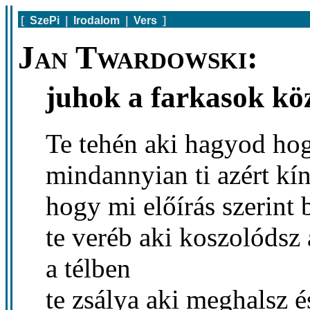
[
SzePi
|
Irodalom
|
Vers
]
Jan Twardowski:
juhok a farkasok kö
Te tehén aki hagyod ho
mindannyian ti azért kín
hogy mi előírás szerint
te veréb aki koszolódsz
a télben
te zsálya aki meghalsz 