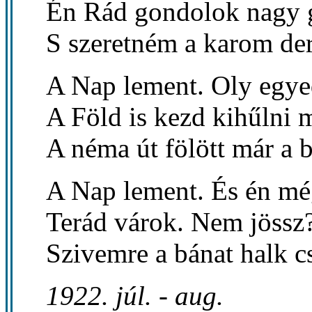
Én Rád gondolok nagy 
S szeretném a karom der
A Nap lement. Oly egye
A Föld is kezd kihűlni m
A néma út fölött már a 
A Nap lement. És én mé
Terád várok. Nem jössz?
Szivemre a bánat halk 
1922. júl. - aug.