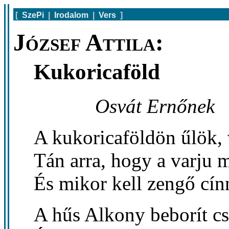
[
SzePi
|
Irodalom
|
Vers
]
József Attila:
Kukoricaföld
Osvát Ernőnek
A kukoricaföldön űlök, 
Tán arra, hogy a varju 
És mikor kell zengő cín
A hűs Alkony beborít c