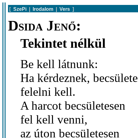
[
SzePi
|
Irodalom
|
Vers
]
Dsida Jenő:
Tekintet nélkül
Be kell látnunk:
Ha kérdeznek, becsület
felelni kell.
A harcot becsületesen
fel kell venni,
az úton becsületesen