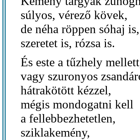
Kemény tárgyak zuhogn
súlyos, vérező kövek,
de néha röppen sóhaj is,
szeretet is, rózsa is.
És este a tűzhely mellett
vagy szuronyos zsandár
hátrakötött kézzel,
mégis mondogatni kell
a fellebbezhetetlen,
sziklakemény,