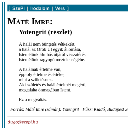
[
SzePi
|
Irodalom
|
Vers
]
Máté Imre:
Yotengrit (részlet)
A halál nem büntetés vétkekért,
a halál az Örök Út egyik állomása,
Istenlétünk álruhás útjáról visszatérés
Istenlétünk ragyogó meztelenségébe.
A halálnak értelme van,
épp oly értelme és értéke,
mint a születésnek.
Aki születés és halál értelmét megérti,
megtalálta önmagában Istent.
Ez a megváltás.
Forrás: Máté Imre (sámán): Yotengrit - Püski Kiadó, Budapest 