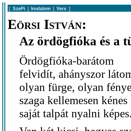
[
SzePi
|
Irodalom
|
Vers
]
Eörsi István:
Az ördögfióka és a 
Ördögfióka-barátom
felvidít, ahányszor láto
olyan fürge, olyan fénye
szaga kellemesen kénes
saját talpát nyalni képes