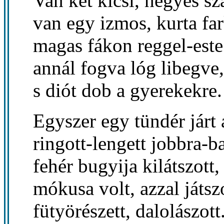
Van két kicsi, hegyes sz
van egy izmos, kurta far
magas fákon reggel-este
annál fogva lóg libegve,
s diót dob a gyerekekre.
Egyszer egy tündér járt 
ringott-lengett jobbra-ba
fehér bugyija kilátszott,
mókusa volt, azzal játszo
fütyörészett, dalolászott