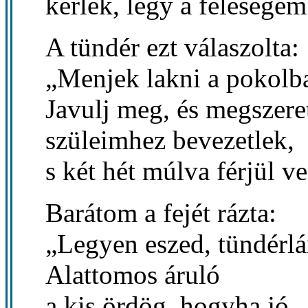
kérlek, légy a feleségem
A tündér ezt válaszolta:
„Menjek lakni a pokolb
Javulj meg, és megszere
szüleimhez bevezetlek,
s két hét múlva férjül ve
Barátom a fejét rázta:
„Legyen eszed, tündérl
Alattomos áruló
a kis ördög, hogyha jó,