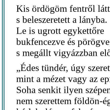
Kis ördögöm fentről látt
s beleszeretett a lányba.
Le is ugrott egykettőre
bukfencezve és pörögve
s megállt vigyázzban elő
„Édes tündér, úgy szeret
mint a mézet vagy az ep
Soha senkit ilyen szépe
nem szerettem földön-é