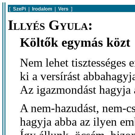
[
SzePi
|
Irodalom
|
Vers
]
Illyés Gyula:
Költők egymás közt
Nem lehet tisztességes 
ki a versírást abbahagyj
Az igazmondást hagyja 
A nem-hazudást, nem-cs
hagyja abba az ilyen em