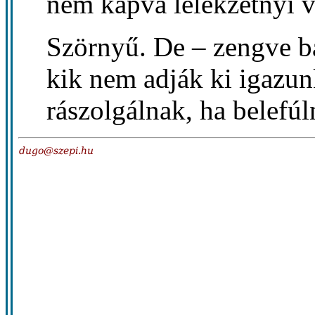
nem kapva lélekzetnyi v
Szörnyű. De – zengve b
kik nem adják ki igazun
rászolgálnak, ha belefúl