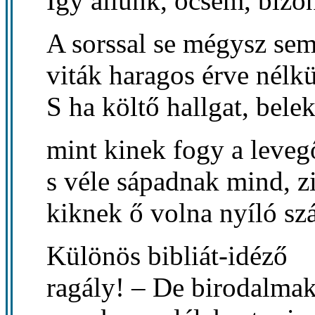
Így állunk, öcsém, bizo
A sorssal se mégysz se
viták haragos érve nélkü
S ha költő hallgat, bele
mint kinek fogy a leveg
s véle sápadnak mind, z
kiknek ő volna nyíló szá
Különös bibliát-idéző
ragály! – De birodalmak