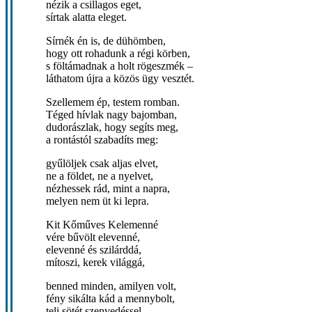
nézik a csillagos eget,
sírtak alatta eleget.
Sírnék én is, de dühömben,
hogy ott rohadunk a régi körben,
s föltámadnak a holt rögeszmék –
láthatom újra a közös ügy vesztét.
Szellemem ép, testem romban.
Téged hívlak nagy bajomban,
dudorászlak, hogy segíts meg,
a rontástól szabadíts meg:
gyűlöljek csak aljas elvet,
ne a földet, ne a nyelvet,
nézhessek rád, mint a napra,
melyen nem üt ki lepra.
Kit Kőműves Kelemenné
vére bűvölt elevenné,
elevenné és szilárddá,
mítoszi, kerek világgá,
benned minden, amilyen volt,
fény sikálta kád a mennybolt,
teli sötét szenvedéssel,