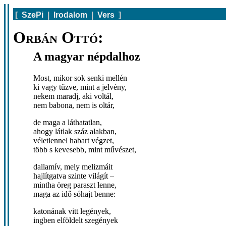
[
SzePi
|
Irodalom
|
Vers
]
Orbán Ottó:
A magyar népdalhoz
Most, mikor sok senki mellén
ki vagy tűzve, mint a jelvény,
nekem maradj, aki voltál,
nem babona, nem is oltár,
de maga a láthatatlan,
ahogy látlak száz alakban,
véletlennel habart végzet,
több s kevesebb, mint művészet,
dallamív, mely melizmáit
hajlítgatva szinte világít –
mintha öreg paraszt lenne,
maga az idő sóhajt benne:
katonának vitt legények,
ingben elföldelt szegények