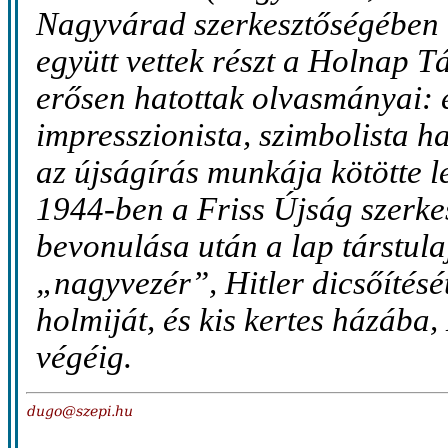
Nagyvárad szerkesztőségében 
együtt vettek részt a Holnap 
erősen hatottak olvasmányai: e
impresszionista, szimbolista h
az újságírás munkája kötötte le
1944-ben a Friss Újság szerkes
bevonulása után a lap társtulaj
„nagyvezér”, Hitler dicsőítését
holmiját, és kis kertes házába,
végéig.