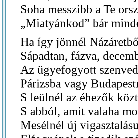
Soha messzibb a Te ors
„Miatyánkod” bár minde
Ha így jönnél Názáretbő
Sápadtan, fázva, decemb
Az ügyefogyott szenve
Párizsba vagy Budapestr
S leülnél az éhezők közt
S abból, amit valaha mo
Mesélnél új vigasztalásu