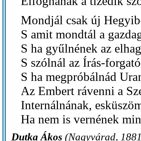
Elfognának a tizedik sz
Mondjál csak új Hegyib
S amit mondtál a gazda
S ha gyűlnének az elha
S szólnál az Írás-forgat
S ha megpróbálnád Ura
Az Embert rávenni a Sze
Internálnának, esküszöm
Ha nem is vernének mind
Dutka Ákos
(Nagyvárad, 1881 