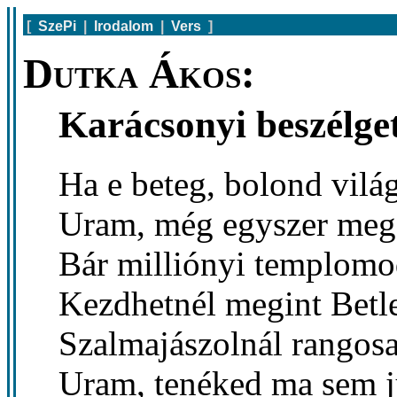
[
SzePi
|
Irodalom
|
Vers
]
Dutka Ákos:
Karácsonyi beszélge
Ha e beteg, bolond vilá
Uram, még egyszer megs
Bár milliónyi templomo
Kezdhetnél megint Betl
Szalmajászolnál rangos
Uram, tenéked ma sem j