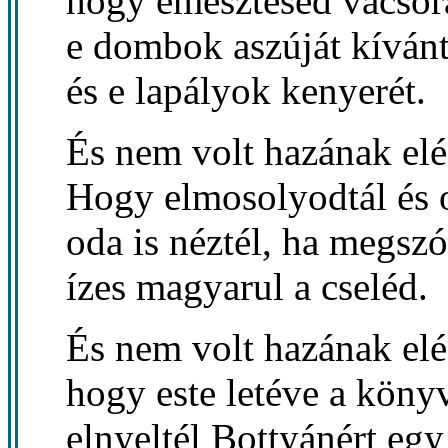
hogy emésztésed vacsor
e dombok aszúját kívánt
és e lapályok kenyerét.
És nem volt hazának elé
Hogy elmosolyodtál és o
oda is néztél, ha megszó
ízes magyarul a cseléd.
És nem volt hazának elé
hogy este letéve a köny
elnyeltél Bottyánért eg