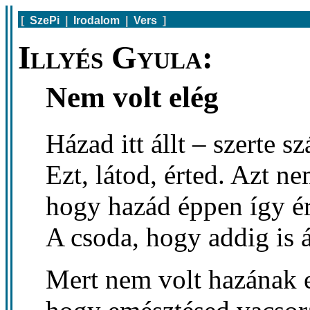
[
SzePi
|
Irodalom
|
Vers
]
Illyés Gyula:
Nem volt elég
Házad itt állt – szerte szá
Ezt, látod, érted. Azt ne
hogy hazád éppen így ér
A csoda, hogy addig is á
Mert nem volt hazának e