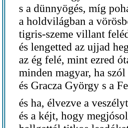
s a dünnyögés, míg poh
a holdvilágban a vörösb
tigris-szeme villant felé
és lengetted az ujjad he
az ég felé, mint ezred ót
minden magyar, ha szól 
és Gracza György s a F
és ha, élvezve a veszély
és a kéjt, hogy megjósol