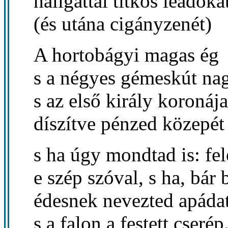
hallgattál titkos leadóka
(és utána cigányzenét)
A hortobágyi magas ég
s a négyes gémeskút na
s az első király koronája
díszítve pénzed közepét
s ha úgy mondtad is: fel
e szép szóval, s ha, bár b
édesnek nevezted apáda
s a falon a festett cserép