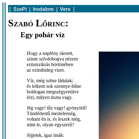
[
SzePi
|
Irodalom
|
Vers
]
Szabó Lőrinc:
Egy pohár víz
Hogy a napfény ráesett,
szinte szívdobogva nézem
ezüstszikrás börtönében
az ezüsthideg vizet.
Víz, még sohse láttalak;
és lelkem sok szennye-bűne
boldogan megszégyenülve
érzi, milyen tiszta vagy.
Jég vagy! tűz vagy! gyönyörű!
Tündértestű meztelenség,
voltam én is, és leszek még,
mint te, olyan egyszerű?
Jöjjetek, igaz imák: