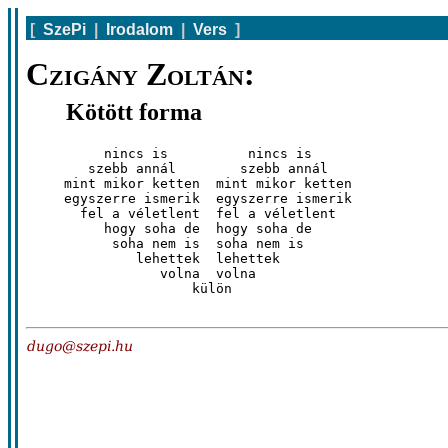
[
SzePi
|
Irodalom
|
Vers
]
Czigány Zoltán:
Kötött forma
      nincs is          nincs is

    szebb annál        szebb annál

 mint mikor ketten  mint mikor ketten

 egyszerre ismerik  egyszerre ismerik

   fel a véletlent  fel a véletlent

      hogy soha de  hogy soha de

       soha nem is  soha nem is

          lehettek  lehettek

             volna  volna

                 külön
