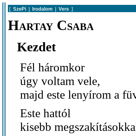
[
SzePi
|
Irodalom
|
Vers
]
Hartay Csaba
Kezdet
Fél háromkor
úgy voltam vele,
majd este lenyírom a füv
Este hattól
kisebb megszakításokka