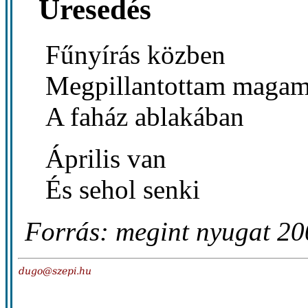
Üresedés
Fűnyírás közben
Megpillantottam maga
A faház ablakában
Április van
És sehol senki
Forrás: megint nyugat 2