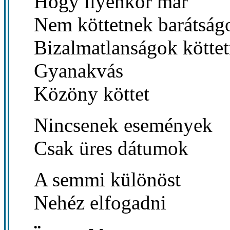
Hogy ilyenkor már
Nem köttetnek barátság
Bizalmatlanságok kötte
Gyanakvás
Közöny köttet
Nincsenek események
Csak üres dátumok
A semmi különöst
Nehéz elfogadni