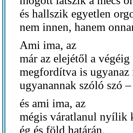
mögött látszik a mécs ö
és hallszik egyetlen or
nem innen, hanem onna
Ami ima, az
már az elejétől a végéig
megfordítva is ugyanaz
ugyanannak szóló szó –
és ami ima, az
mégis váratlanul nyílik 
ég és föld határán,