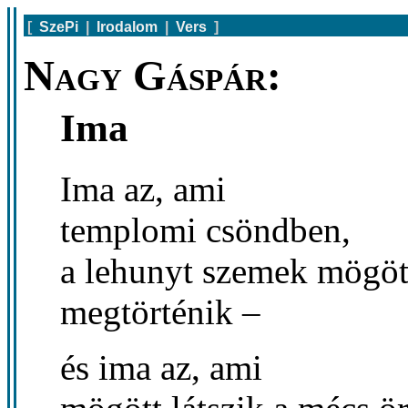
[
SzePi
|
Irodalom
|
Vers
]
Nagy Gáspár:
Ima
Ima az, ami
templomi csöndben,
a lehunyt szemek mögöt
megtörténik –
és ima az, ami