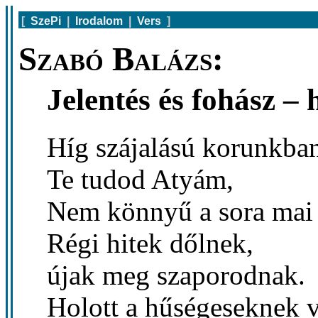
[
SzePi
|
Irodalom
|
Vers
]
Szabó Balázs:
Jelentés és fohász –
Híg szájalású korunkba
Te tudod Atyám,
Nem könnyű a sora mai
Régi hitek dőlnek,
újak meg szaporodnak.
Holott a hűségeseknek 