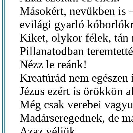
Másokért, nevükben is –
evilági gyarló kóborlókr
Kiket, olykor félek, tán 
Pillanatodban teremtetté
Nézz le reánk!
Kreatúrád nem egészen i
Jézus ezért is örökkön 
Még csak verebei vagyu
Madárseregednek, de má
Azaz véljük,