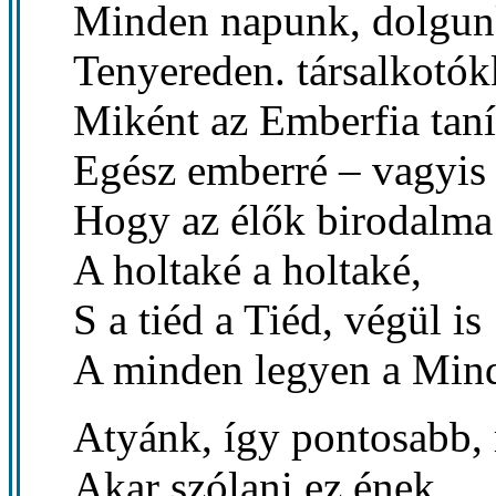
Minden napunk, dolgun
Tenyereden. társalkotó
Miként az Emberfia taní
Egész emberré – vagyis
Hogy az élők birodalma 
A holtaké a holtaké,
S a tiéd a Tiéd, végül is
A minden legyen a Min
Atyánk, így pontosabb,
Akar szólani ez ének.