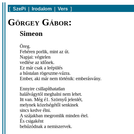
[
SzePi
|
Irodalom
|
Vers
]
Görgey Gábor:
Simeon
Öreg.
Fehéren porlik, mint az út.
Napjai: végtelen
vedlése az időnek.
Ez már csak a leépülés
a hústalan rögeszme-vázra.
Ember, aki már nem történik: emberásvány.
Ennyire csillapíthatatlan
halálvágytól meghalni nem lehet.
Itt van. Még é1. Szörnyű jelenlét,
melynek közelségétől senkinek
sincs kedve élni.
A szájakban megromlik minden étel.
És csigaként
behúzódnak a nemiszervek.