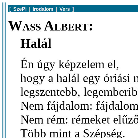
[
SzePi
|
Irodalom
|
Vers
]
Wass Albert:
Halál
Én úgy képzelem el,
hogy a halál egy óriási 
legszentebb, legemberib
Nem fájdalom: fájdalom-
Nem rém: rémeket elűző
Több mint a Szépség.