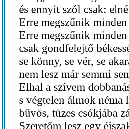
és ennyit szól csak: eln
Erre megszűnik minden 
Erre megszűnik minden 
csak gondfelejtő békess
se könny, se vér, se akar
nem lesz már semmi se
Elhal a szívem dobbaná
s végtelen álmok néma 
bűvös, tüzes csókjába zá
Szeretőm lesz egy éjsza