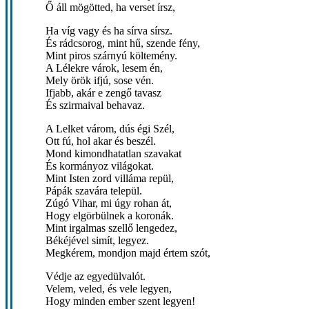
Ő áll mögötted, ha verset írsz,
Ha víg vagy és ha sírva sírsz.
És rádcsorog, mint hű, szende fény,
Mint piros szárnyú költemény.
A Lélekre várok, lesem én,
Mely örök ifjú, sose vén.
Ifjabb, akár e zengő tavasz
És szirmaival behavaz.
A Lelket várom, dús égi Szél,
Ott fú, hol akar és beszél.
Mond kimondhatatlan szavakat
És kormányoz világokat.
Mint Isten zord villáma repül,
Pápák szavára települ.
Zúgó Vihar, mi úgy rohan át,
Hogy elgörbülnek a koronák.
Mint irgalmas szellő lengedez,
Békéjével simít, legyez.
Megkérem, mondjon majd értem szót,
Védje az egyedülvalót.
Velem, veled, és vele legyen,
Hogy minden ember szent legyen!