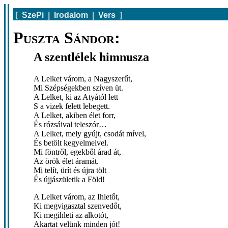
[
SzePi
|
Irodalom
|
Vers
]
Puszta Sándor:
A szentlélek himnusza
A Lelket várom, a Nagyszerűt,
Mi Szépségekben szíven üt.
A Lelket, ki az Atyától lett
S a vizek felett lebegett.
A Lelket, akiben élet forr,
És rózsáival teleszór…
A Lelket, mely gyújt, csodát mível,
És betölt kegyelmeivel.
Mi föntről, egekből árad át,
Az örök élet áramát.
Mi telít, ürít és újra tölt
És újjászületik a Föld!
A Lelket várom, az Ihletőt,
Ki megvigasztal szenvedőt,
Ki megihleti az alkotót,
Akartat velünk minden jót!