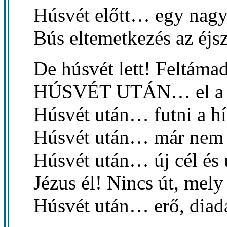
Húsvét előtt… egy nagy
Bús eltemetkezés az éjs
De húsvét lett! Feltámad
HÚSVÉT UTÁN… el a gy
Húsvét után… futni a hír
Húsvét után… már nem 
Húsvét után… új cél és ú
Jézus él! Nincs út, mel
Húsvét után… erő, diadal