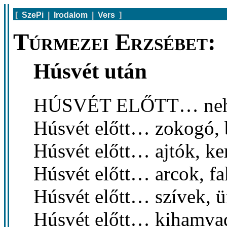
[
SzePi
|
Irodalom
|
Vers
]
Túrmezei Erzsébet:
Húsvét után
HÚSVÉT ELŐTT… nehéz
Húsvét előtt… zokogó, 
Húsvét előtt… ajtók, ke
Húsvét előtt… arcok, fa
Húsvét előtt… szívek, ü
Húsvét előtt… kihamva