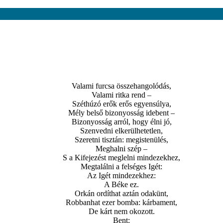
Valami furcsa összehangolódás,
Valami ritka rend –
Széthúzó erők erős egyensúlya,
Mély belső bizonyosság idebent –
Bizonyosság arról, hogy élni jó,
Szenvedni elkerülhetetlen,
Szeretni tisztán: megistenülés,
Meghalni szép –
S a Kifejezést meglelni mindezekhez,
Megtalálni a felséges Igét:
Az Igét mindezekhez:
A Béke ez.
Orkán ordíthat aztán odakünt,
Robbanhat ezer bomba: kárbament,
De kárt nem okozott.
Bent: