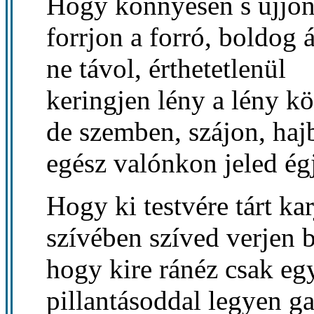
Hogy könnyesen s ujjo
forrjon a forró, boldog á
ne távol, érthetetlenül
keringjen lény a lény kö
de szemben, szájon, haj
egész valónkon jeled ég
Hogy ki testvére tárt kar
szívében szíved verjen 
hogy kire ránéz csak eg
pillantásoddal legyen g