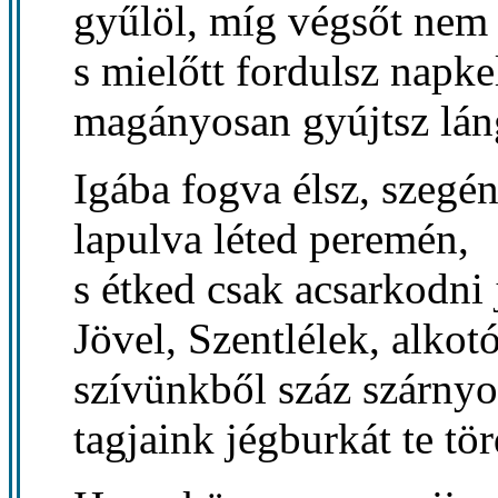
gyűlöl, míg végsőt nem 
s mielőtt fordulsz napkel
magányosan gyújtsz láng
Igába fogva élsz, szegén
lapulva léted peremén,
s étked csak acsarkodni 
Jövel, Szentlélek, alkotó
szívünkből száz szárnyo
tagjaink jégburkát te tör