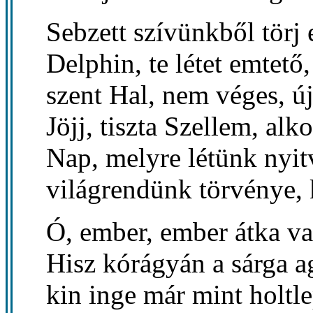
Sebzett szívünkből törj 
Delphin, te létet emtető,
szent Hal, nem véges, ú
Jöjj, tiszta Szellem, alko
Nap, melyre létünk nyit
világrendünk törvénye, k
Ó, ember, ember átka v
Hisz kórágyán a sárga a
kin inge már mint holtle