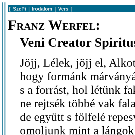
[
SzePi
|
Irodalom
|
Vers
]
Franz Werfel:
Veni Creator Spiritu
Jöjj, Lélek, jöjj el, Alko
hogy formánk márványát
s a forrást, hol létünk f
ne rejtsék többé vak fal
de együtt s fölfelé repes
omoljunk mint a lángok