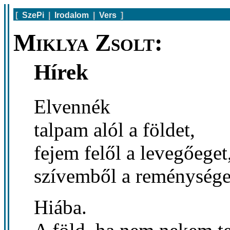
[
SzePi
|
Irodalom
|
Vers
]
Miklya Zsolt:
Hírek
Elvennék
talpam alól a földet,
fejem felől a levegőeget
szívemből a reménysége
Hiába.