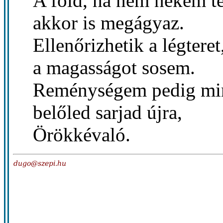
A föld, ha nem nekem t
akkor is megágyaz.
Ellenőrizhetik a légteret
a magasságot sosem.
Reménységem pedig min
belőled sarjad újra,
Örökkévaló.