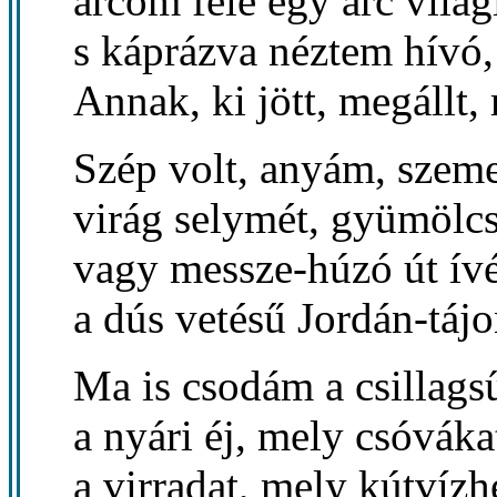
arcom felé egy arc világí
s káprázva néztem hívó
Annak, ki jött, megállt,
Szép volt, anyám, szem
virág selymét, gyümölc
vagy messze-húzó út ívé
a dús vetésű Jordán-tájo
Ma is csodám a csillagsű
a nyári éj, mely csóvákat
a virradat, mely kútvízh