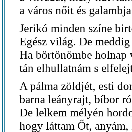
a város nőit és galambjai
Jerikó minden színe birt
Egész világ. De meddig
Ha börtönömbe holnap v
tán elhullatnám s elfele
A pálma zöldjét, esti dom
barna leányrajt, bíbor ró
De lelkem mélyén hordo
hogy láttam Őt, anyám, 