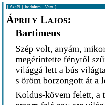
[
SzePi
|
Irodalom
|
Vers
]
Áprily Lajos:
Bartimeus
Szép volt, anyám, mikor 
megérintette fénytől sz
világgá lett a bús világt
s öröm borzongott át a 
Koldus-kövem felett, a t