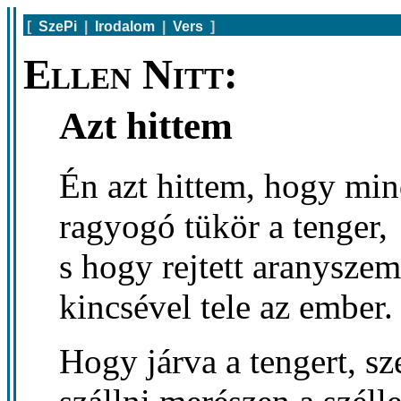
[
SzePi
|
Irodalom
|
Vers
]
Ellen Nitt:
Azt hittem
Én azt hittem, hogy min
ragyogó tükör a tenger,
s hogy rejtett aranysze
kincsével tele az ember.
Hogy járva a tengert, s