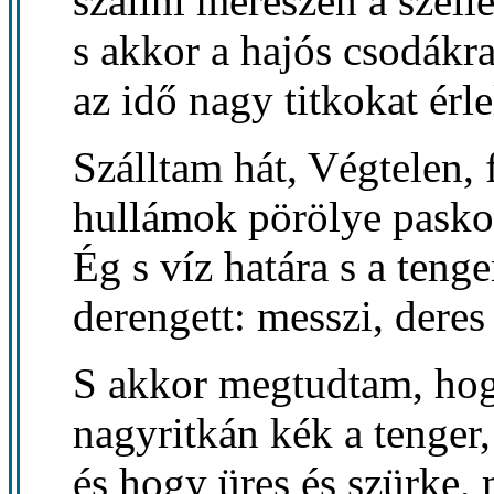
szállni merészen a szélle
s akkor a hajós csodákra 
az idő nagy titkokat érle
Szálltam hát, Végtelen, 
hullámok pörölye paskol
Ég s víz határa s a teng
derengett: messzi, deres 
S akkor megtudtam, hog
nagyritkán kék a tenger,
és hogy üres és szürke,