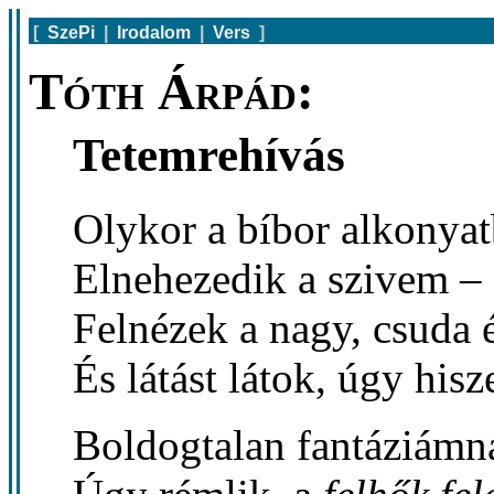
[
SzePi
|
Irodalom
|
Vers
]
Tóth Árpád:
Tetemrehívás
Olykor a bíbor alkonya
Elnehezedik a szivem –
Felnézek a nagy, csuda 
És látást látok, úgy his
Boldogtalan fantáziámn