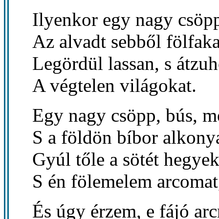
Ilyenkor egy nagy csöpp
Az alvadt sebből fölfak
Legördül lassan, s átzu
A végtelen világokat.
Egy nagy csöpp, bús, me
S a földön bíbor alkony
Gyúl tőle a sötét hegyek
S én fölemelem arcomat
És úgy érzem, e fájó ar