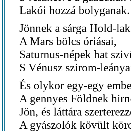
Lakói hozzá bolyganak.
Jönnek a sárga Hold-lak
A Mars bölcs óriásai,
Saturnus-népek hat sziv
S Vénusz szirom-leánya
És olykor egy-egy embe
A gennyes Földnek hir
Jön, és láttára szerterez
A gyászolók kövült köre