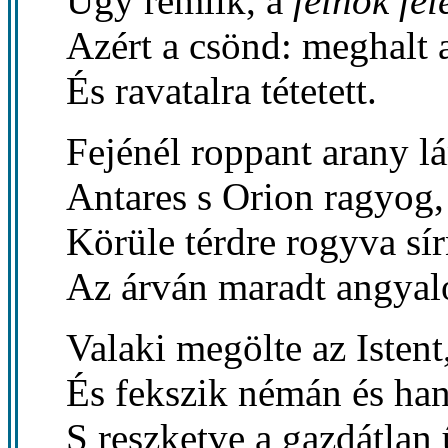
Úgy rémlik, a
felhők fel
Azért a csönd: meghalt a
És ravatalra tétetett.
Fejénél roppant arany l
Antares s Orion ragyog,
Körüle térdre rogyva sí
Az árván maradt angyal
Valaki megölte az Istent
És fekszik némán és han
S reszketve a gazdátlan