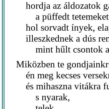
hordja az áldozatok g
a püffedt tetemeket 
hol sorvadt ínyek, ela
illeszkednek a dús re
mint hűlt csontok a
Miközben te gondjainkr
én meg kecses versekr
és mihaszna vitákra f
s nyarak,
telek