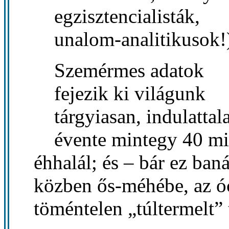
egzisztencialisták,
unalom-analitikusok!
Szemérmes adatok
fejezik ki világunk
tárgyiasan, indulattala
évente mintegy 40 mil
éhhalál; és – bár ez baná
közben ős-méhébe, az 
töméntelen „túltermelt” 