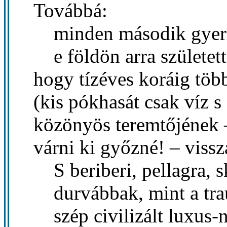
Továbbá:
minden második gyer
e földön arra született
hogy tízéves koráig töb
(kis pókhasát csak víz s 
közönyös teremtőjének 
várni ki győzné! – vissza
S beriberi, pellagra, s
durvábbak, mint a trau
szép civilizált luxus-