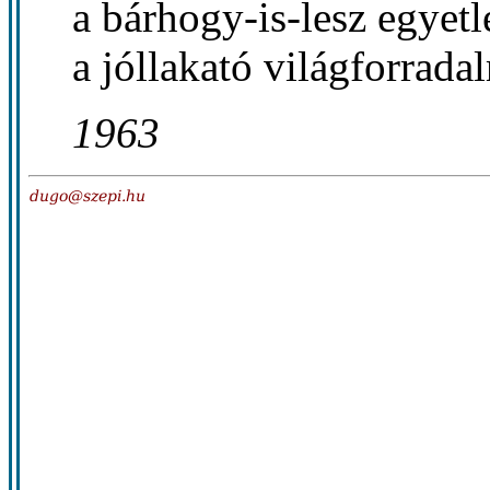
a bárhogy-is-lesz egyet
a jóllakató világforrada
1963