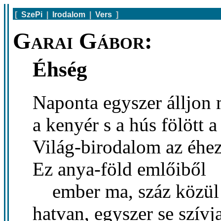
[
SzePi
|
Irodalom
|
Vers
]
Garai Gábor:
Éhség
Naponta egyszer álljon 
a kenyér s a hús fölött 
Világ-birodalom az éhez
Ez anya-föld emlőiből
ember ma, száz közül
hatvan, egyszer se szív