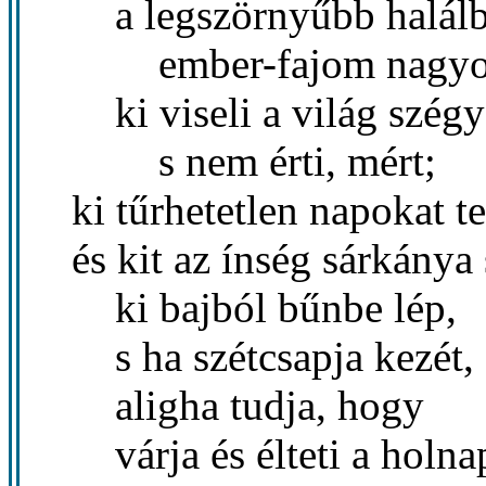
a legszörnyűbb halálba
ember-fajom nagyobb
ki viseli a világ szégy
s nem érti, mért;
ki tűrhetetlen napokat te
és kit az ínség sárkánya
ki bajból bűnbe lép,
s ha szétcsapja kezét,
aligha tudja, hogy
várja és élteti a holna