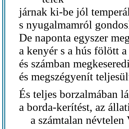
járnak ki-be jól temper
s nyugalmamról gondosk
De naponta egyszer megá
a kenyér s a hús fölött 
és számban megkeseredi
és megszégyenít teljesü
És teljes borzalmában lá
a borda-kerítést, az állati
a számtalan névtelen V