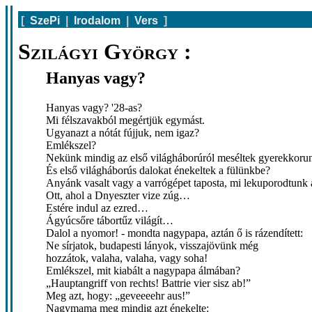
[
SzePi
|
Irodalom
|
Vers
]
Szilágyi György :
Hanyas vagy?
Hanyas vagy? '28-as?
Mi félszavakból megértjük egymást.
Ugyanazt a nótát fújjuk, nem igaz?
Emlékszel?
Nekünk mindig az első világháborúról meséltek gyerekkoru
És első világháborús dalokat énekeltek a fülünkbe?
Anyánk vasalt vagy a varrógépet taposta, mi lekuporodtunk a
Ott, ahol a Dnyeszter vize zúg…
Estére indul az ezred…
Ágyúcsőre tábortűz világít…
Dalol a nyomor! - mondta nagypapa, aztán ő is rázendített:
Ne sírjatok, budapesti lányok, visszajövünk még
hozzátok, valaha, valaha, vagy soha!
Emlékszel, mit kiabált a nagypapa álmában?
„Hauptangriff von rechts! Battrie vier sisz ab!”
Meg azt, hogy: „geveeeehr aus!”
Nagymama meg mindig azt énekelte: