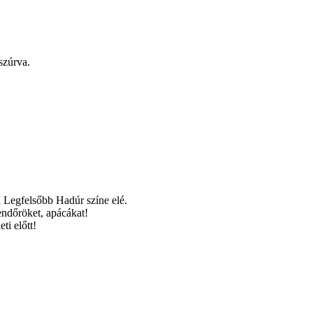
szúrva.
a Legfelsőbb Hadúr színe elé.
sendőröket, apácákat!
ti előtt!