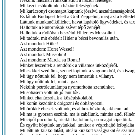
Nekünk használt ruhákat adott a háziúr felesége.
Mi kezet csókoltunk a háziúr feleségének.
Mi karácsonyi csomagot kaptunk jószívű asztaltársaságoktól
És láttuk Budapest felett a Gráf Zeppelint, meg azt a kétfede
Láttunk munkanélkülieket, havat lapátoló ügyvédeket, és taxi
Hallottuk a kintornások szívet tépő zenéjét.
Hallottuk a rádióban beszélni Hitlert és Mussolinit.
Mi tudtuk, mit ebédelt Hitler a bécsi bevonulás után.
Azt mondod: Hitler!
Azt mondom: Horst Wessel!
Azt mondod: Mussolini!
Azt mondom: Marcia su Roma!
Minket leszedtek a rendőrök a villamos ütközőjéről.
Mi csikket szedtünk, szenet loptunk a vagonokból, és kiszagg
Mi úgy nőttünk fel, hogy nem ismertük a villanyt.
Mi úgy nőttünk fel, mint a gaz.
Nekünk petróleumlámpa nyomorította szemünket.
Mi sohasem voltunk jó tanulók.
Minket eltanácsoltak a középiskolából.
Mi korán kezdtünk dolgozni és dohányozni.
Mi örökké éhesek voltunk, és ahhoz húztunk, aki enni ad.
Mi ma is gyorsan eszünk, ma is zabálunk, mintha attól félnén
Mi cipőt pucoltunk, triciklit hajtottunk, csomagot cipeltünk.
És együtt bőgtünk anyánkkal, amikor a végrehajtó lefoglalta
Mi láttunk kilakoltatást, utcára kirakott vaságyakat és szalm