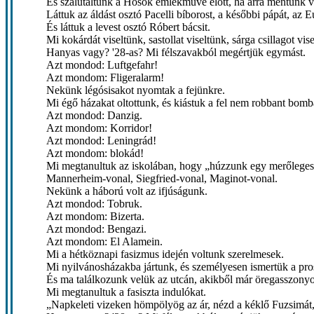
És szalutáltunk a Hősök emlékműve előtt, ha arra mentünk v
Láttuk az áldást osztó Pacelli bíborost, a későbbi pápát, az 
És láttuk a levest osztó Róbert bácsit.
Mi kokárdát viseltünk, sastollat viseltünk, sárga csillagot vis
Hanyas vagy? '28-as? Mi félszavakból megértjük egymást.
Azt mondod: Luftgefahr!
Azt mondom: Fligeralarm!
Nekünk légósisakot nyomtak a fejünkre.
Mi égő házakat oltottunk, és kiástuk a fel nem robbant bomb
Azt mondod: Danzig.
Azt mondom: Korridor!
Azt mondod: Leningrád!
Azt mondom: blokád!
Mi megtanultuk az iskolában, hogy „húzzunk egy merőlege
Mannerheim-vonal, Siegfried-vonal, Maginot-vonal.
Nekünk a háború volt az ifjúságunk.
Azt mondod: Tobruk.
Azt mondom: Bizerta.
Azt mondod: Bengazi.
Azt mondom: El Alamein.
Mi a hétköznapi fasizmus idején voltunk szerelmesek.
Mi nyilvánosházakba jártunk, és személyesen ismertük a prost
És ma találkozunk velük az utcán, akikből már öregasszony
Mi megtanultuk a fasiszta indulókat.
„Napkeleti vizeken hömpölyög az ár, nézd a kéklő Fuzsimá