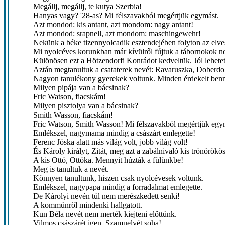
Megállj, megállj, te kutya Szerbia!
Hanyas vagy? '28-as? Mi félszavakból megértjük egymást.
Azt mondod: kis antant, azt mondom: nagy antant!
Azt mondod: srapnell, azt mondom: maschingewehr!
Nekünk a béke tizennyolcadik esztendejében folyton az elves
Mi nyolcéves korunkban már kívülről fújtuk a tábornokok n
Különösen ezt a Hötzendorfi Konrádot kedveltük. Jól lehetet
Aztán megtanultuk a csataterek nevét: Ravaruszka, Doberdo
Nagyon tanulékony gyerekek voltunk. Minden érdekelt ben
Milyen pipája van a bácsinak?
Fric Watson, fiacskám!
Milyen pisztolya van a bácsinak?
Smith Wasson, fiacskám!
Fric Watson, Smith Wasson! Mi félszavakból megértjük egy
Emlékszel, nagymama mindig a császárt emlegette!
Ferenc Jóska alatt más világ volt, jobb világ volt!
És Károly királyt, Zitát, meg azt a zabálnivaló kis trónörökös
A kis Ottó, Ottóka. Mennyit húzták a fülünkbe!
Meg is tanultuk a nevét.
Könnyen tanultunk, hiszen csak nyolcévesek voltunk.
Emlékszel, nagypapa mindig a forradalmat emlegette.
De Károlyi nevén túl nem merészkedett senki!
A kommünről mindenki hallgatott.
Kun Béla nevét nem merték kiejteni előttünk.
Vilmos császárét igen, Szamuelyét soha!