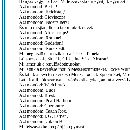
Hanyas vagy? '28-as? Mi félszavakból megértjük egymást.
Azt mondod: Berlin!
Azt mondom: Reichstag!
Azt mondod: Giovinezza!
Azt mondom: Facetta nera!
És újra megtanultuk a tábornokok nevét.
Azt mondod: Africa corps!
Azt mondom: Rommel!
Azt mondod: Guderian!
Azt mondom: Rundstedt!
Mi megnéztük a mozikban a fasiszta filmeket.
Lützow-sasok, Stukák, GPU, Jud Süss, Alcazar!
Mi ismerjük a repülőgéptípusokat.
Mi láttuk a bevetésre induló Messerschmidteket, Focke Wulf
És láttuk a bevetésre érkező Musztángokat, Spitefireket, Mos
Láttuk a Raták szárnyán a vörös csillagokat, amint a vérző B
Azt mondod: Wildebruck.
Azt mondom: Buda.
Azt mondod: Brest.
Azt mondom: Pearl Harbour.
Azt mondod: Cherbourg.
Azt mondom: Tagan Rog.
Azt mondod: I. G. Farben.
Azt mondom: Ciklon B.
Mi félszavakból megértjük egymást!