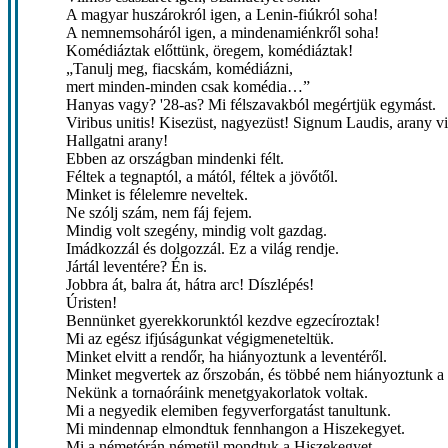
A magyar huszárokról igen, a Lenin-fiúkról soha!
A nemnemsoháról igen, a mindenamiénkről soha!
Komédiáztak előttünk, öregem, komédiáztak!
„Tanulj meg, fiacskám, komédiázni,
mert minden-minden csak komédia…”
Hanyas vagy? '28-as? Mi félszavakból megértjük egymást.
Viribus unitis! Kisezüst, nagyezüst! Signum Laudis, arany v
Hallgatni arany!
Ebben az országban mindenki félt.
Féltek a tegnaptól, a mától, féltek a jövőtől.
Minket is félelemre neveltek.
Ne szólj szám, nem fáj fejem.
Mindig volt szegény, mindig volt gazdag.
Imádkozzál és dolgozzál. Ez a világ rendje.
Jártál leventére? Én is.
Jobbra át, balra át, hátra arc! Díszlépés!
Úristen!
Bennünket gyerekkorunktól kezdve egzecíroztak!
Mi az egész ifjúságunkat végigmeneteltük.
Minket elvitt a rendőr, ha hiányoztunk a leventéről.
Minket megvertek az őrszobán, és többé nem hiányoztunk a 
Nekünk a tornaóráink menetgyakorlatok voltak.
Mi a negyedik elemiben fegyverforgatást tanultunk.
Mi mindennap elmondtuk fennhangon a Hiszekegyet.
Mi a németórán németül mondtuk a Hiszekegyet.