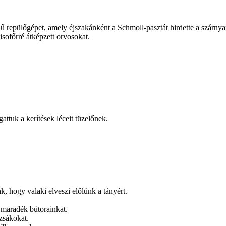
.
lű repülőgépet, amely éjszakánként a Schmoll-pasztát hirdette a szárnya
sofőrré átképzett orvosokat.
attuk a kerítések léceit tüzelőnek.
k, hogy valaki elveszi előlünk a tányért.
 maradék bútorainkat.
azsákokat.