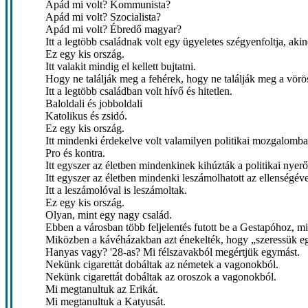
Apád mi volt? Kommunista?
Apád mi volt? Szocialista?
Apád mi volt? Ébredő magyar?
Itt a legtöbb családnak volt egy ügyeletes szégyenfoltja, akin
Ez egy kis ország.
Itt valakit mindig el kellett bujtatni.
Hogy ne találják meg a fehérek, hogy ne találják meg a vörö
Itt a legtöbb családban volt hívő és hitetlen.
Baloldali és jobboldali
Katolikus és zsidó.
Ez egy kis ország.
Itt mindenki érdekelve volt valamilyen politikai mozgalomba
Pro és kontra.
Itt egyszer az életben mindenkinek kihúzták a politikai nyer
Itt egyszer az életben mindenki leszámolhatott az ellenségéve
Itt a leszámolóval is leszámoltak.
Ez egy kis ország.
Olyan, mint egy nagy család.
Ebben a városban több feljelentés futott be a Gestapóhoz, m
Miközben a kávéházakban azt énekelték, hogy „szeressük 
Hanyas vagy? '28-as? Mi félszavakból megértjük egymást.
Nekünk cigarettát dobáltak az németek a vagonokból.
Nekünk cigarettát dobáltak az oroszok a vagonokból.
Mi megtanultuk az Erikát.
Mi megtanultuk a Katyusát.