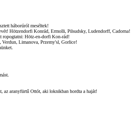
ztett háborúról meséltek!
evét! Hötzendorfi Konrád, Ermolli, Pilsudsky, Ludendorff, Cadorna!
t ropogtatni: Hötz-en-dorfi Kon-rád!
, Verdun, Limanova, Przemy'sl, Gorlice!
nünket.
mást.
t, az aranyfürtű Ottót, aki loknikban hordta a haját!