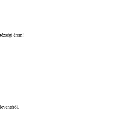
itézségi érem!
leventéről.