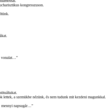
illamossal.
Eucharisztikus kongresszuson.
eltünk.
ákat.
s vonalat…”
ituáltakat.
ok lettek, a szemükbe nézünk, és nem tudunk mit kezdeni magunkkal.
t, mennyi napsugár…”