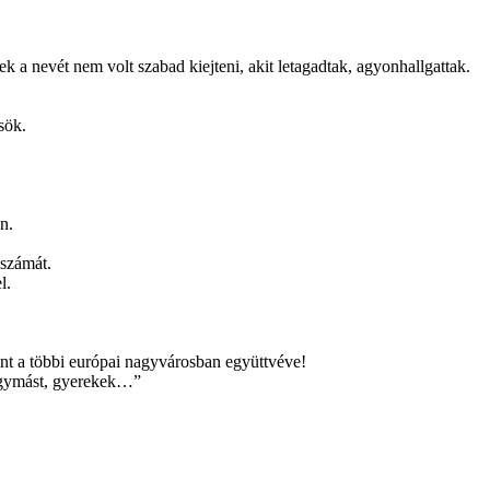
ek a nevét nem volt szabad kiejteni, akit letagadtak, agyonhallgattak.
sök.
n.
őszámát.
l.
int a többi európai nagyvárosban együttvéve!
egymást, gyerekek…”