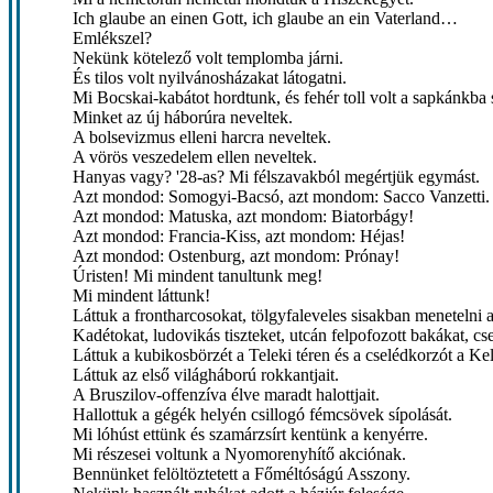
Ich glaube an einen Gott, ich glaube an ein Vaterland…
Emlékszel?
Nekünk kötelező volt templomba járni.
És tilos volt nyilvánosházakat látogatni.
Mi Bocskai-kabátot hordtunk, és fehér toll volt a sapkánkba 
Minket az új háborúra neveltek.
A bolsevizmus elleni harcra neveltek.
A vörös veszedelem ellen neveltek.
Hanyas vagy? '28-as? Mi félszavakból megértjük egymást.
Azt mondod: Somogyi-Bacsó, azt mondom: Sacco Vanzetti.
Azt mondod: Matuska, azt mondom: Biatorbágy!
Azt mondod: Francia-Kiss, azt mondom: Héjas!
Azt mondod: Ostenburg, azt mondom: Prónay!
Úristen! Mi mindent tanultunk meg!
Mi mindent láttunk!
Láttuk a frontharcosokat, tölgyfaleveles sisakban menetelni 
Kadétokat, ludovikás tiszteket, utcán felpofozott bakákat, c
Láttuk a kubikosbörzét a Teleki téren és a cselédkorzót a Kele
Láttuk az első világháború rokkantjait.
A Bruszilov-offenzíva élve maradt halottjait.
Hallottuk a gégék helyén csillogó fémcsövek sípolását.
Mi lóhúst ettünk és szamárzsírt kentünk a kenyérre.
Mi részesei voltunk a Nyomorenyhítő akciónak.
Bennünket felöltöztetett a Főméltóságú Asszony.