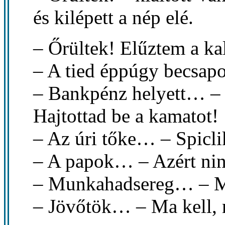
és kilépett a nép elé.
– Őrültek! Elűztem a k
– A tied éppúgy becsapo
– Bankpénz helyett… –
Hajtottad be a kamatot!
– Az úri tőke… – Spiclik
– A papok… – Azért nin
– Munkahadsereg… – Mi
– Jövőtök… – Ma kell, 