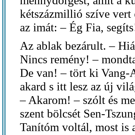
mennydörgést, amit a ku
kétszázmillió szíve vert 
az imát: – Ég Fia, segíts
Az ablak bezárult. – Hi
Nincs remény! – mondta
De van! – tört ki Vang-A
akard s itt lesz az új vil
– Akarom! – szólt és me
szent bölcsét Sen-Tszu
Tanítóm voltál, most is 