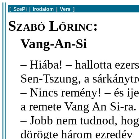
[
SzePi
|
Irodalom
|
Vers
]
Szabó Lőrinc:
Vang-An-Si
– Hiába! – hallotta ezer
Sen-Tszung, a sárkánytr
– Nincs remény! – és ije
a remete Vang An Si-ra.
– Jobb nem tudnod, hogy
dörögte három ezredév