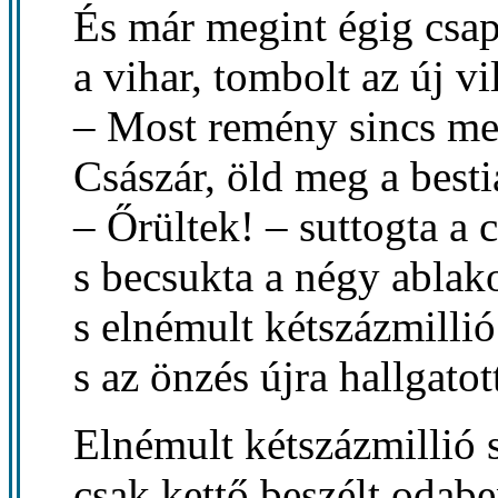
És már megint égig csap
a vihar, tombolt az új vi
– Most remény sincs m
Császár, öld meg a besti
– Őrültek! – suttogta a 
s becsukta a négy ablako
s elnémult kétszázmillió
s az önzés újra hallgatot
Elnémult kétszázmillió s
csak kettő beszélt odabe