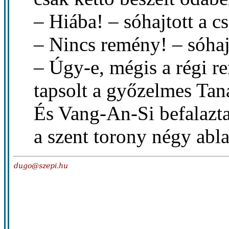
– Hiába! – sóhajtott a cs
– Nincs remény! – sóhajt
– Úgy-e, mégis a régi r
tapsolt a győzelmes Tan
És Vang-An-Si befalazta
a szent torony négy abla