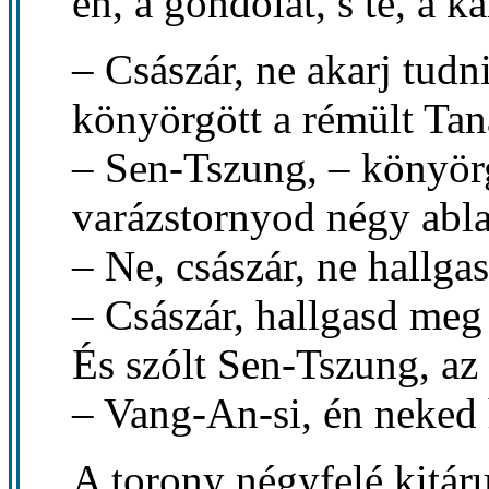
én, a gondolat, s te, a k
– Császár, ne akarj tudn
könyörgött a rémült Tan
– Sen-Tszung, – könyörgö
varázstornyod négy abla
– Ne, császár, ne hallgas
– Császár, hallgasd meg
És szólt Sen-Tszung, az 
– Vang-An-si, én neked 
A torony négyfelé kitáru