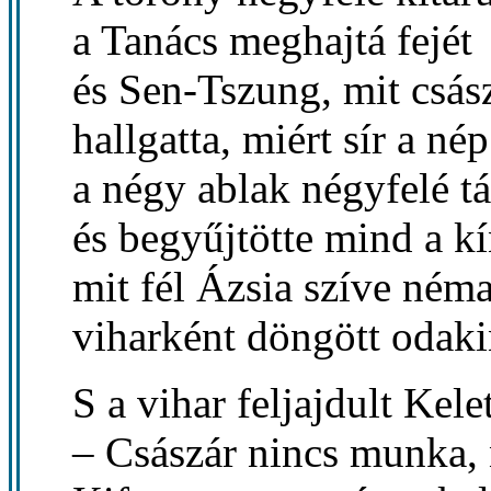
a Tanács meghajtá fejét
és Sen-Tszung, mit csász
hallgatta, miért sír a nép
a négy ablak négyfelé tá
és begyűjtötte mind a kí
mit fél Ázsia szíve ném
viharként döngött odaki
S a vihar feljajdult Kele
– Császár nincs munka, 