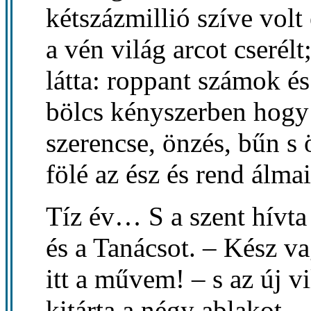
kétszázmillió szíve volt 
a vén világ arcot cserélt
látta: roppant számok és
bölcs kényszerben hogy 
szerencse, önzés, bűn s 
fölé az ész és rend álmai
Tíz év… S a szent hívta 
és a Tanácsot. – Kész v
itt a művem! – s az új v
kitárta a négy ablakot.