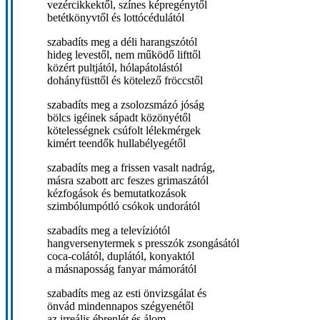
vezércikkektől, színes képregénytől
betétkönyvtől és lottócédulától
szabadíts meg a déli harangszótól
hideg levestől, nem működő lifttől
közért pultjától, hólapátolástól
dohányfüsttől és kötelező fröccstől
szabadíts meg a zsolozsmázó jóság
bölcs igéinek sápadt közönyétől
kötelességnek csúfolt lélekmérgek
kimért teendők hullabélyegétől
szabadíts meg a frissen vasalt nadrág,
másra szabott arc feszes grimaszától
kézfogások és bemutatkozások
szimbólumpótló csókok undorától
szabadíts meg a televíziótól
hangversenytermek s presszók zsongásától
coca-colától, duplától, konyaktól
a másnaposság fanyar mámorától
szabadíts meg az esti önvizsgálat és
önvád mindennapos szégyenétől
az irreális ébrenlét és álom