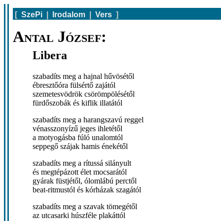
[
SzePi
|
Irodalom
|
Vers
]
Antal József:
Libera
szabadíts meg a hajnal hűvösétől
ébresztőóra fülsértő zajától
szemetesvödrök csörömpölésétől
fürdőszobák és kiflik illatától
szabadíts meg a harangszavú reggel
vénasszonyízű jeges ihletétől
a motyogásba fúló unalomtól
seppegő szájak hamis énekétől
szabadíts meg a rítussá silányult
és megtépázott élet mocsarától
gyárak füstjétől, ólomlábú perctől
beat-ritmustól és kórházak szagától
szabadíts meg a szavak tömegétől
az utcasarki húszféle plakáttól