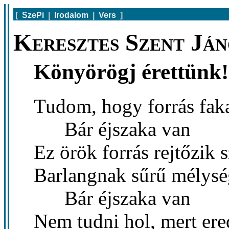
[
SzePi
|
Irodalom
|
Vers
]
Keresztes Szent Ján
Könyörögj érettünk!
Tudom, hogy forrás faka
Bár éjszaka van
Ez örök forrás rejtőzik
Barlangnak sűrű mélység
Bár éjszaka van
Nem tudni hol, mert ere