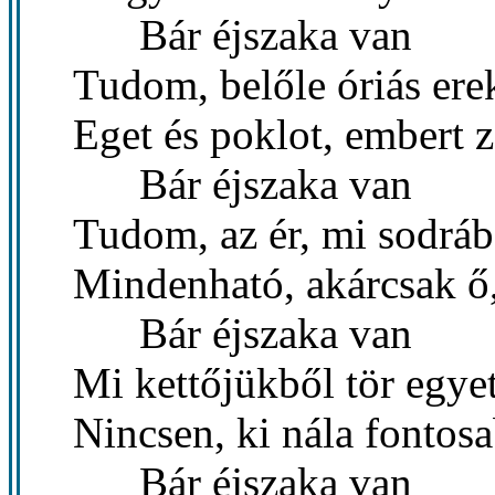
Bár éjszaka van
Tudom, belőle óriás ere
Eget és poklot, embert 
Bár éjszaka van
Tudom, az ér, mi sodráb
Mindenható, akárcsak ő
Bár éjszaka van
Mi kettőjükből tör egye
Nincsen, ki nála fontos
Bár éjszaka van