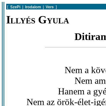
[
SzePi
|
Irodalom
|
Vers
]
Illyés Gyula
Ditira
Nem a köv
Nem amik
Hanem a gyék
Nem az örök-élet-igé