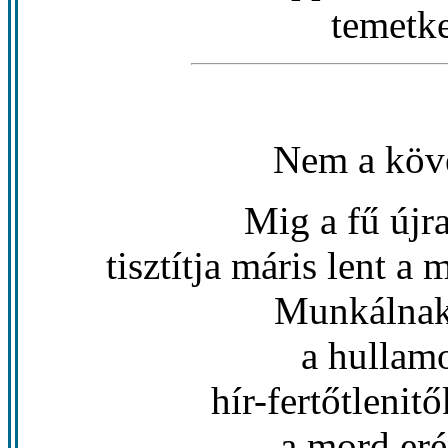
temetk
Nem a köv
Mig a fű újr
tisztítja máris lent a
Munkálnak 
a hullam
hír-fertőtlenit
a mord eré