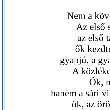
Nem a köv
Az első 
az első 
ők kezdté
gyapjú, a gya
A közléke
Ők, 
hanem a sári v
ők, az ör