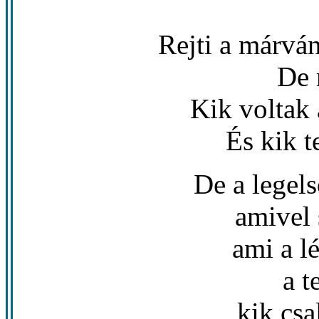
Rejti a márván
De 
Kik voltak
És kik t
De a legels
amivel 
ami a l
a t
kik csa