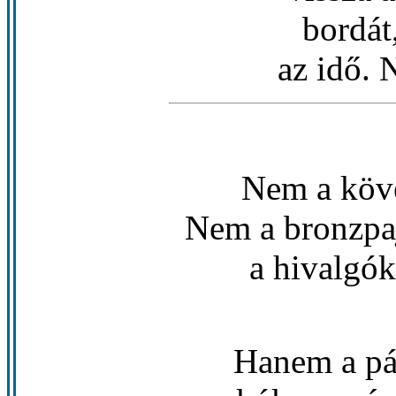
bordát
az idő. 
Nem a köv
Nem a bronzpaj
a hivalgók
Hanem a pá