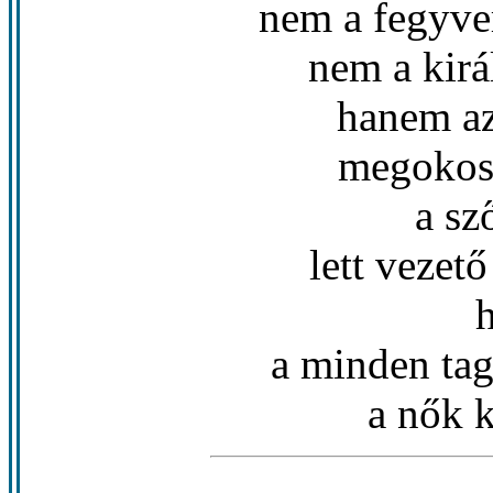
nem a fegyver
nem a kirá
hanem az
megokosu
a sz
lett vezető
a minden ta
a nők k