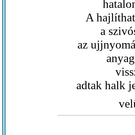
hatalo
A hajlítha
a sziv
az ujjnyomá
anyag
vis
adtak halk j
vel