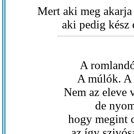
Mert aki meg akarja t
aki pedig kész 
A romlandó
A múlók. A h
Nem az eleve v
de nyom
hogy megint c
az így szivó