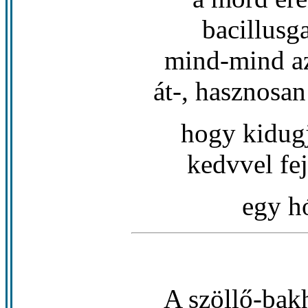
bacillusg
mind-mind a
át-, hasznosa
hogy kidug
kedvvel fej
egy hó
A szöllő-bak