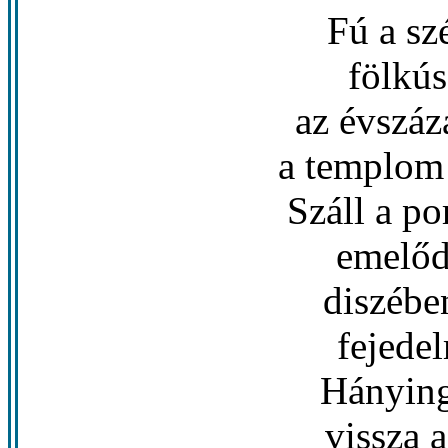
Fú a szé
fölkús
az évszá
a templom 
Száll a po
emelőd
diszében
fejedel
Hánying
vissza a