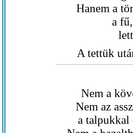
Hanem a tö
a fű,
let
A tettük ut
Nem a köv
Nem az asszi
a talpukkal