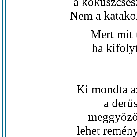
a kókuszcsés
Nem a katako
Mert mit 
ha kifoly
Ki mondta az
a derüs
meggyőzőt
lehet remény,