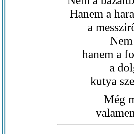
Nem a bazaltbó
Hanem a haras
a messzirő
Nem 
hanem a fo
a do
kutya sz
Még m
valamenn