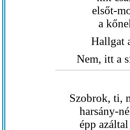
elsőt-m
a kőne
Hallgat 
Nem, itt a 
Szobrok, ti,
harsány-né
épp azáltal