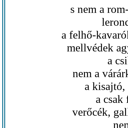
s nem a rom-
leron
a felhő-kavaró
mellvédek ag
a cs
nem a várárk
a kisajtó
a csak 
verőcék, gal
nem