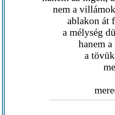
nem a villámok
ablakon át 
a mélység d
hanem a 
a tövü
me
mere