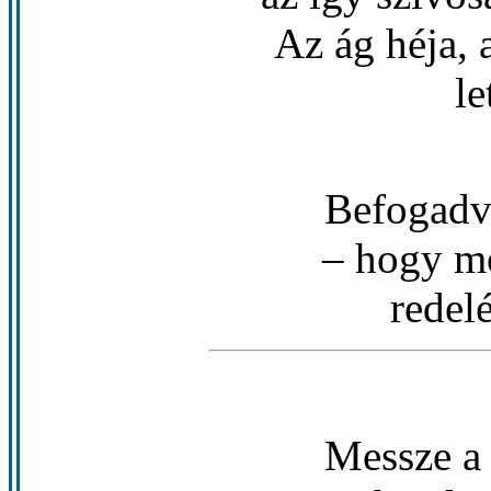
Az ág héja, 
le
Befogadv
– hogy m
redel
Messze a