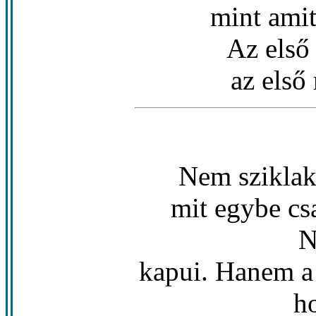
mint amit
Az első
az első
Nem sziklak
mit egybe csa
N
kapui. Hanem a p
ho