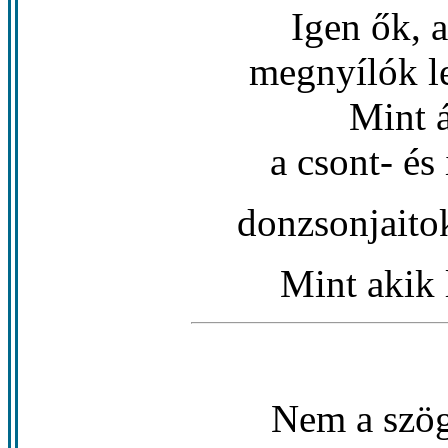
Igen ők, 
megnyílók le
Mint 
a csont- és
donzsonjaitok
Mint akik 
Nem a szög