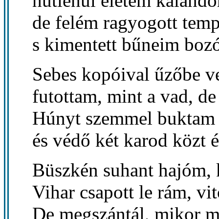
hűtlenül életem kalandor
de felém ragyogott tem
s kimentett bűneim bozó
Sebes kopóival űzőbe vet
futottam, mint a vad, d
Húnyt szemmel buktam el
és védő két karod közt é
Büszkén suhant hajóm, 
Vihar csapott le rám, vit
De megszántál, mikor má