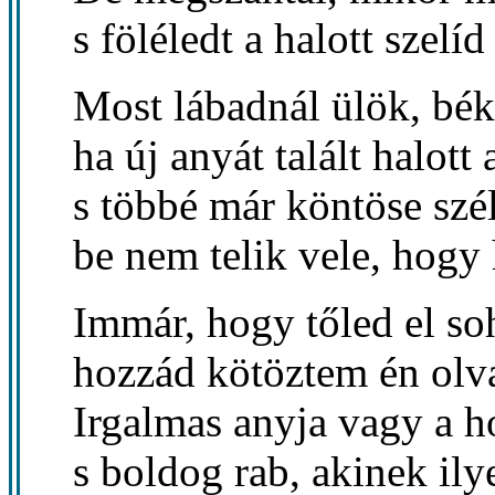
s föléledt a halott szelíd
Most lábadnál ülök, bék
ha új anyát talált halott 
s többé már köntöse szél
be nem telik vele, hogy 
Immár, hogy tőled el so
hozzád kötöztem én ol
Irgalmas anyja vagy a h
s boldog rab, akinek ily