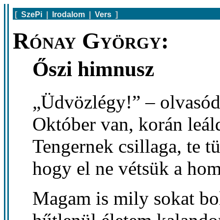
[
SzePi
|
Irodalom
|
Vers
]
Rónay György:
Őszi himnusz
„Üdvözlégy!” – olvasód
Október van, korán leál
Tengernek csillaga, te t
hogy el ne vétsük a hom
Magam is mily sokat bo