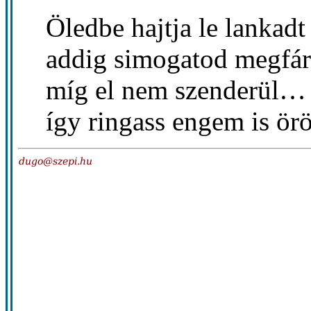
Öledbe hajtja le lankadt 
addig simogatod megfár
míg el nem szenderül…
így ringass engem is ör