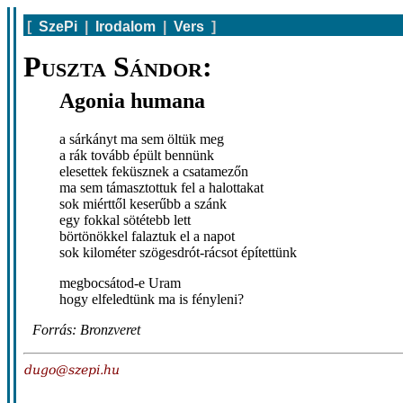
[
SzePi
|
Irodalom
|
Vers
]
Puszta Sándor:
Agonia humana
a sárkányt ma sem öltük meg
a rák tovább épült bennünk
elesettek feküsznek a csatamezőn
ma sem támasztottuk fel a halottakat
sok miérttől keserűbb a szánk
egy fokkal sötétebb lett
börtönökkel falaztuk el a napot
sok kilométer szögesdrót-rácsot építettünk
megbocsátod-e Uram
hogy elfeledtünk ma is fényleni?
Forrás: Bronzveret